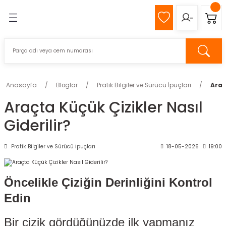
Geri Dön
Geri Dön
MIZ
Z
Anasayfa
Bloglar
Pratik Bilgiler ve Sürücü İpuçları
Araç
Araçta Küçük Çizikler Nasıl
pağı
Giderilir?
k
Pratik Bilgiler ve Sürücü İpuçları
18-05-2026
19:00
Öncelikle Çiziğin Derinliğini Kontrol
s
Edin
eli
Bir çizik gördüğünüzde ilk yapmanız