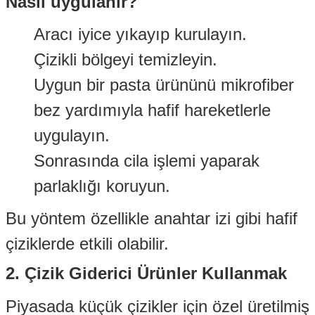
Nasıl uygulanır?
si
Aracı iyice yıkayıp kurulayın.
esi
Çizikli bölgeyi temizleyin.
esi
Uygun bir pasta ürününü mikrofiber
sı
bez yardımıyla hafif hareketlerle
uygulayın.
Sonrasında cila işlemi yaparak
t
parlaklığı koruyun.
Bu yöntem özellikle anahtar izi gibi hafif
çiziklerde etkili olabilir.
kozu
2. Çizik Giderici Ürünler Kullanmak
Piyasada küçük çizikler için özel üretilmiş