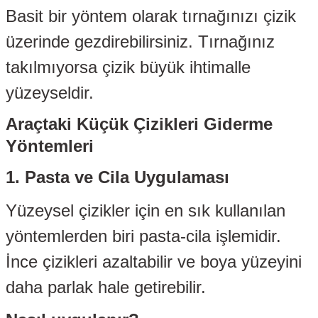
Basit bir yöntem olarak tırnağınızı çizik
er
üzerinde gezdirebilirsiniz. Tırnağınız
mbası
takılmıyorsa çizik büyük ihtimalle
ambası
yüzeyseldir.
Araçtaki Küçük Çizikleri Giderme
atma Lambaları
Yöntemleri
ED Modüller
1. Pasta ve Cila Uygulaması
i
k
Yüzeysel çizikler için en sık kullanılan
apağı
yöntemlerden biri pasta-cila işlemidir.
İnce çizikleri azaltabilir ve boya yüzeyini
daha parlak hale getirebilir.
i