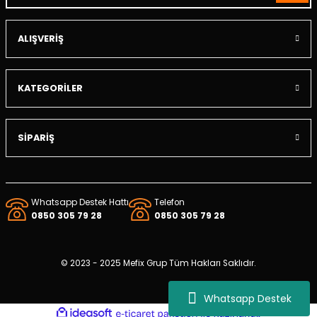
posu
ALIŞVERİŞ
rtumu
mandırası
KATEGORİLER
nifoldu
SİPARİŞ
Konvertör
turucu
Whatsapp Destek Hattı
Telefon
turucu
0850 305 79 28
0850 305 79 28
rusu
© 2023 - 2025 Mefix Grup Tüm Hakları Saklıdır.
Whatsapp Destek
ideasoft
ile
e-