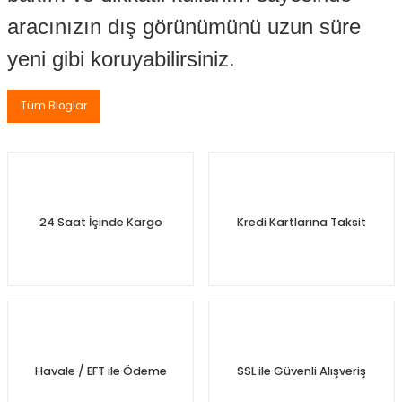
uları
aracınızın dış görünümünü uzun süre
yeni gibi koruyabilirsiniz.
Müşürü
Tüm Bloglar
l
üğü
24 Saat İçinde Kargo
Kredi Kartlarına Taksit
n
Kemeri
emesi
Havale / EFT ile Ödeme
SSL ile Güvenli Alışveriş
aban