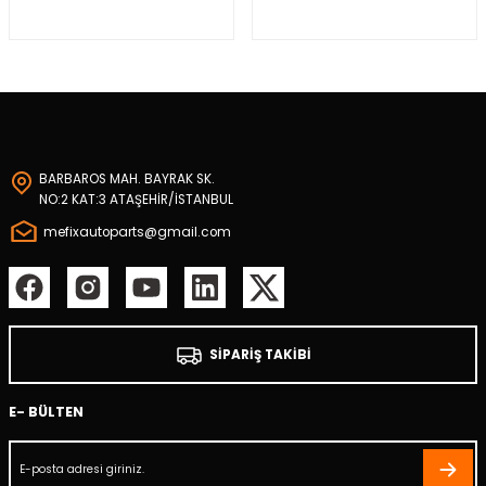
m
BARBAROS MAH. BAYRAK SK.
osu
NO:2 KAT:3 ATAŞEHİR/İSTANBUL
mefixautoparts@gmail.com
oru
olu
otoru
SİPARİŞ TAKİBİ
stiği
E- BÜLTEN
mpası