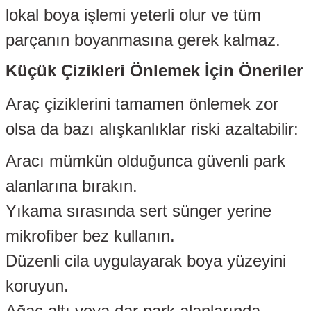
lokal boya işlemi yeterli olur ve tüm
 Takozu
parçanın boyanmasına gerek kalmaz.
yel
Küçük Çizikleri Önlemek İçin Öneriler
s Körüğü
Araç çiziklerini tamamen önlemek zor
li
olsa da bazı alışkanlıklar riski azaltabilir:
Aracı mümkün olduğunca güvenli park
r
alanlarına bırakın.
Yıkama sırasında sert sünger yerine
oru
mikrofiber bez kullanın.
Düzenli cila uygulayarak boya yüzeyini
i
koruyun.
Ağaç altı veya dar park alanlarında
utusu