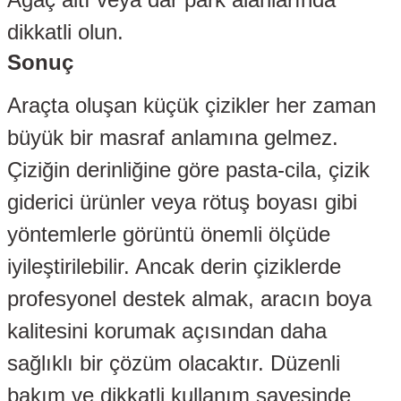
dikkatli olun.
Sonuç
Araçta oluşan küçük çizikler her zaman
osu Motoru
büyük bir masraf anlamına gelmez.
Çiziğin derinliğine göre pasta-cila, çizik
u
giderici ürünler veya rötuş boyası gibi
mpresörü
yöntemlerle görüntü önemli ölçüde
dyatörü
iyileştirilebilir. Ancak derin çiziklerde
ör
profesyonel destek almak, aracın boya
kalitesini korumak açısından daha
zistans
sağlıklı bir çözüm olacaktır. Düzenli
on Paneli
bakım ve dikkatli kullanım sayesinde