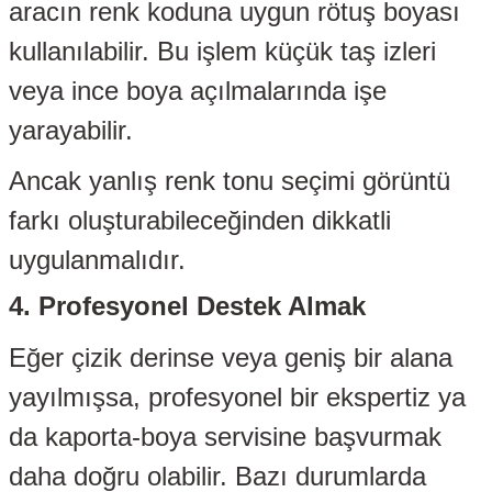
aracın renk koduna uygun rötuş boyası
kullanılabilir. Bu işlem küçük taş izleri
a
veya ince boya açılmalarında işe
ezi
yarayabilir.
olik Hortumu
Ancak yanlış renk tonu seçimi görüntü
li
farkı oluşturabileceğinden dikkatli
uygulanmalıdır.
örü
4. Profesyonel Destek Almak
eti
Eğer çizik derinse veya geniş bir alana
yayılmışsa, profesyonel bir ekspertiz ya
Yağ Filtresi
da kaporta-boya servisine başvurmak
uzu
daha doğru olabilir. Bazı durumlarda