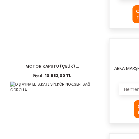
Ö
F
MOTOR KAPUTU (ÇELİK) ...
ARKA MARŞP
Fiyat :
10.983,00 TL
Hemen 