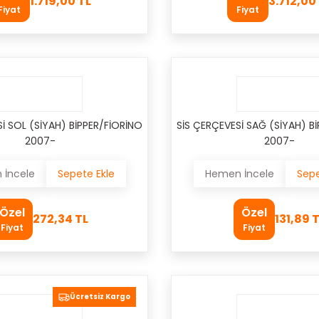
1.719,00 TL
3.712,00
Fiyat
Fiyat
İ SOL (SİYAH) BİPPER/FİORİNO
SİS ÇERÇEVESİ SAĞ (SİYAH) B
2007-
2007-
İncele
Sepete Ekle
Hemen İncele
Sepe
Özel
Özel
272,34 TL
131,89 
Fiyat
Fiyat
Ücretsiz Kargo