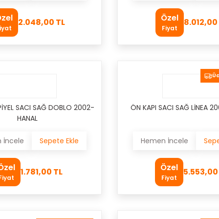
zel
Özel
2.048,00 TL
8.012,00
iyat
Fiyat
Üc
İYEL SACI SAĞ DOBLO 2002-
ÖN KAPI SACI SAĞ LİNEA 2
HANAL
İncele
Sepete Ekle
Hemen İncele
Sepe
Özel
Özel
1.781,00 TL
5.553,00
Fiyat
Fiyat