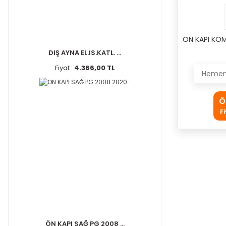
ÖN KAPI KO
DIŞ AYNA EL.IS.KATL. ...
Fiyat :
4.366,00 TL
Hemen 
Ö
F
ÖN KAPI SAĞ PG 2008 ...