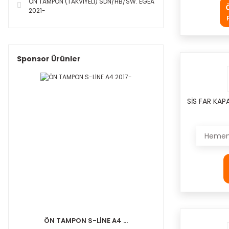
ÖN TAMPON (TAKVİYELİ) SDN/HB/SW. EGEA
2021-
Sponsor Ürünler
SİS FAR KAP
Hemen 
ÖN TAMPON S-LİNE A4 ...