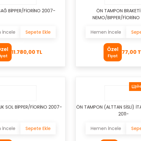
SAĞ BİPPER/FİORİNO 2007-
ÖN TAMPON BRAKETİ
NEMO/BIPPER/FİORİNO
İncele
Sepete Ekle
Hemen İncele
Sepe
zel
Özel
11.780,00 TL
77,00 T
iyat
Fiyat
Üc
K SOL BİPPER/FİORİNO 2007-
ÖN TAMPON (ALTTAN SİSLİ) İT
2011-
İncele
Sepete Ekle
Hemen İncele
Sepe