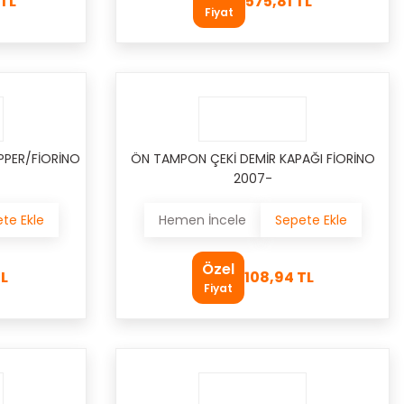
 TL
575,81 TL
Fiyat
İPPER/FİORİNO
ÖN TAMPON ÇEKİ DEMİR KAPAĞI FİORİNO
2007-
te Ekle
Hemen İncele
Sepete Ekle
Özel
TL
108,94 TL
Fiyat