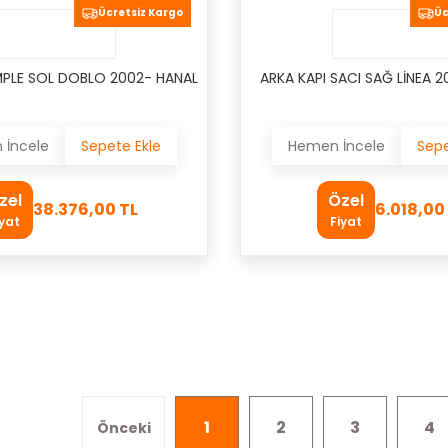
Ücretsiz Kargo
Üc
MPLE SOL DOBLO 2002- HANAL
ARKA KAPI SACI SAĞ LİNEA 
İncele
Sepete Ekle
Hemen İncele
Sepe
zel
Özel
38.376,00 TL
6.018,00
iyat
Fiyat
1
2
3
4