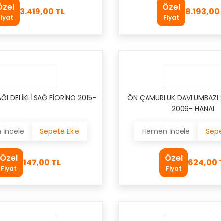
Özel
Özel
3.419,00 TL
8.193,00
Fiyat
Fiyat
AĞI DELİKLİ SAĞ FİORİNO 2015-
ÖN ÇAMURLUK DAVLUMBAZI
2006- HANAL
İncele
Sepete Ekle
Hemen İncele
Sepe
Özel
Özel
147,00 TL
624,00 
Fiyat
Fiyat