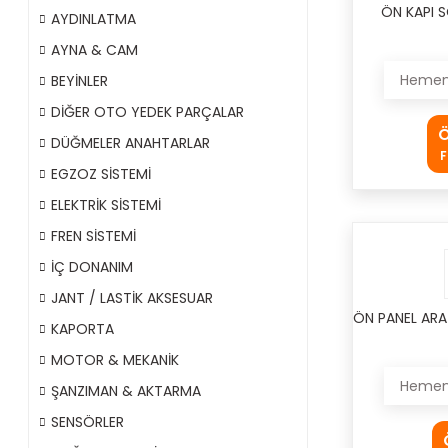
ÖN KAPI S
AYDINLATMA
AYNA & CAM
Hemen 
BEYİNLER
DİĞER OTO YEDEK PARÇALAR
Ö
DÜĞMELER ANAHTARLAR
F
EGZOZ SİSTEMİ
ELEKTRİK SİSTEMİ
FREN SİSTEMİ
İÇ DONANIM
JANT / LASTİK AKSESUAR
ÖN PANEL ARA
KAPORTA
MOTOR & MEKANİK
Hemen 
ŞANZIMAN & AKTARMA
SENSÖRLER