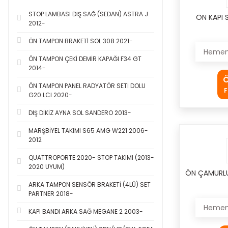
STOP LAMBASI DIŞ SAĞ (SEDAN) ASTRA J
ÖN KAPI 
2012-
ÖN TAMPON BRAKETİ SOL 308 2021-
Hemen 
ÖN TAMPON ÇEKİ DEMİR KAPAĞI F34 GT
2014-
Ö
ÖN TAMPON PANEL RADYATÖR SETİ DOLU
F
G20 LCI 2020-
DIŞ DİKİZ AYNA SOL SANDERO 2013-
MARŞBİYEL TAKIMI S65 AMG W221 2006-
2012
QUATTROPORTE 2020- STOP TAKIMI (2013-
2020 UYUM)
ÖN ÇAMURLU
ARKA TAMPON SENSÖR BRAKETİ (4LÜ) SET
PARTNER 2018-
Hemen 
KAPI BANDI ARKA SAĞ MEGANE 2 2003-