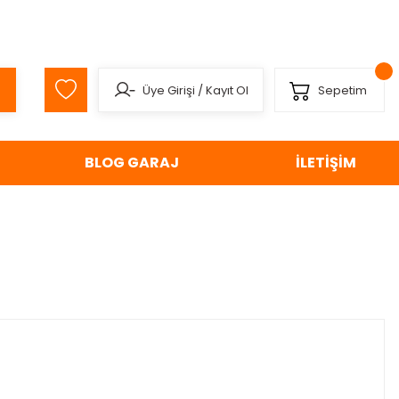
Üye Girişi
/
Kayıt Ol
Sepetim
BLOG GARAJ
İLETİŞİM