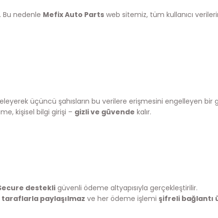
r. Bu nedenle
Mefix Auto Parts
web sitemiz, tüm kullanıcı verile
 şifreleyerek üçüncü şahısların bu verilere erişmesini engelleyen bir
, kişisel bilgi girişi –
gizli ve güvende
kalır.
Secure destekli
güvenli ödeme altyapısıyla gerçekleştirilir.
 taraflarla paylaşılmaz
ve her ödeme işlemi
şifreli bağlantı