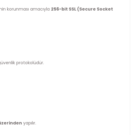
rinin korunması amacıyla
256-bit SSL (Secure Socket
 güvenlik protokolüdür.
 üzerinden
yapılır.