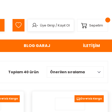
Üye Girişi
/
Kayıt Ol
Sepetim
BLOG GARAJ
İLETİŞİM
Toplam 40 ürün
retsiz Kargo
Ücretsiz Kargo