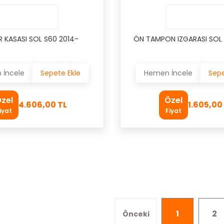
R KASASI SOL S60 2014-
ÖN TAMPON IZGARASI SOL 
İncele
Sepete Ekle
Hemen İncele
Sepe
zel
Özel
4.606,00 TL
1.605,00
iyat
Fiyat
1
2