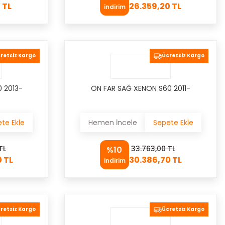
 TL
26.359,20 TL
indirim
retsiz Kargo
Ücretsiz Kargo
 2013-
ÖN FAR SAĞ XENON S60 2011-
te Ekle
Hemen İncele
Sepete Ekle
TL
33.763,00 TL
%10
 TL
30.386,70 TL
indirim
retsiz Kargo
Ücretsiz Kargo