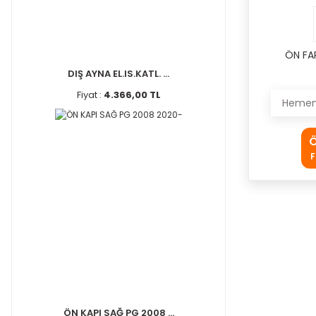
ÖN FA
DIŞ AYNA EL.IS.KATL. ...
Fiyat :
4.366,00 TL
Hemen 
Ö
F
ÖN KAPI SAĞ PG 2008 ...