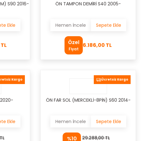
M) S90 2016-
ÖN TAMPON DEMİRİ S40 2005-
te Ekle
Hemen İncele
Sepete Ekle
Özel
 TL
6.186,00 TL
Fiyat
retsiz Kargo
Ücretsiz Kargo
 2020-
ÖN FAR SOL (MERCEKLİ-8PİN) S60 2014-
te Ekle
Hemen İncele
Sepete Ekle
TL
29.288,00 TL
%10