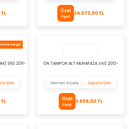
Özel
 TL
24.073,00 TL
Fiyat
retsiz Kargo
M) S60 2011-
ÖN TAMPON ALT MUHAFAZA V40 2013-
te Ekle
Hemen İncele
Sepete Ekle
Özel
 TL
3.659,00 TL
Fiyat