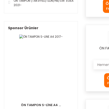
ÖN TAMPON (TAKVİYELİ) SDN/HB/SW. EGEA
Ö
2021-
F
Sponsor Ürünler
ÖN FA
Hemen 
Ö
F
ÖN TAMPON S-LİNE A4 ...