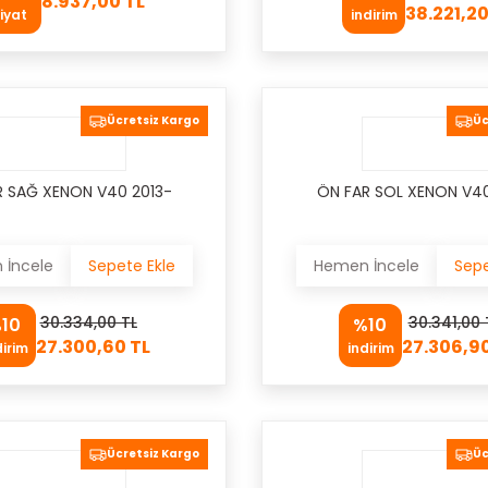
8.937,00 TL
38.221,20
iyat
indirim
Ücretsiz Kargo
Üc
R SAĞ XENON V40 2013-
ÖN FAR SOL XENON V40
İncele
Sepete Ekle
Hemen İncele
Sepe
30.334,00 TL
30.341,00 
10
%10
27.300,60 TL
27.306,90
dirim
indirim
Ücretsiz Kargo
Üc