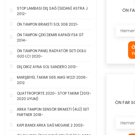
STOP LAMBASI DIŞ SAĞ (SEDAN) ASTRA J
ÖN FA
2012-
ÖN TAMPON BRAKETİ SOL 308 2021-
Hemen 
ÖN TAMPON ÇEKİ DEMİR KAPAĞI F34 GT
2014-
Ö
ÖN TAMPON PANEL RADYATÖR SETİ DOLU
F
G20 LCI 2020-
DIŞ DİKİZ AYNA SOL SANDERO 2013-
MARŞBİYEL TAKIMI S65 AMG W221 2006-
2012
QUATTROPORTE 2020- STOP TAKIMI (2013-
2020 UYUM)
ÖN FAR S
ARKA TAMPON SENSÖR BRAKETİ (4LÜ) SET
PARTNER 2018-
Hemen 
KAPI BANDI ARKA SAĞ MEGANE 2 2003-