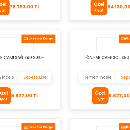
zel
Özel
76.753,00 TL
84.130,00
iyat
Fiyat
Ücretsiz Kargo
Üc
R CAMI SAĞ S90 2016-
ÖN FAR CAMI SOL S90
İncele
Sepete Ekle
Hemen İncele
Sepe
zel
Özel
8.827,00 TL
8.827,00
iyat
Fiyat
Ücretsiz Kargo
Üc