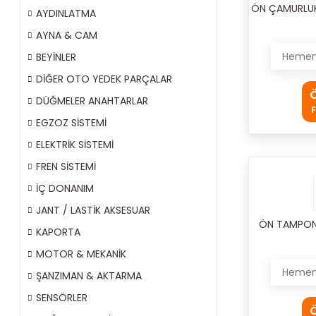
ÖN ÇAMURLUK
AYDINLATMA
AYNA & CAM
Hemen 
BEYİNLER
DİĞER OTO YEDEK PARÇALAR
Ö
DÜĞMELER ANAHTARLAR
F
EGZOZ SİSTEMİ
ELEKTRİK SİSTEMİ
FREN SİSTEMİ
İÇ DONANIM
JANT / LASTİK AKSESUAR
ÖN TAMPON 
KAPORTA
MOTOR & MEKANİK
Hemen 
ŞANZIMAN & AKTARMA
SENSÖRLER
Ö