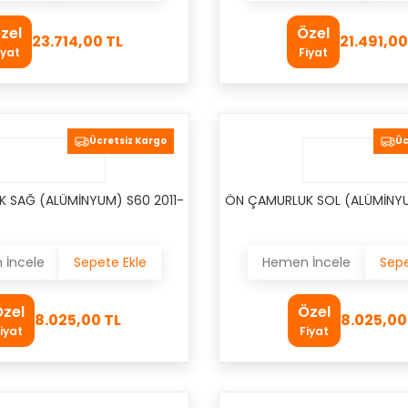
zel
Özel
23.714,00 TL
21.491,00
iyat
Fiyat
Ücretsiz Kargo
Üc
 SAĞ (ALÜMİNYUM) S60 2011-
ÖN ÇAMURLUK SOL (ALÜMİNYU
İncele
Sepete Ekle
Hemen İncele
Sepe
zel
Özel
8.025,00 TL
8.025,00
iyat
Fiyat