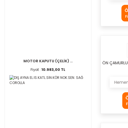
Ö
F
MOTOR KAPUTU (ÇELİK) ...
ÖN ÇAMURLUK
Fiyat :
10.983,00 TL
Hemen 
Ö
F