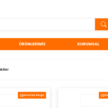
ÜRÜNLERİMİZ
KURUMSAL
kiler
Ücretsiz Kargo
Üc