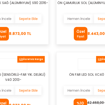
 SAĞ (ALÜMİNYUM) S90 2016-
ÖN ÇAMURLUK SOL (ALÜMİNYU
İncele
Sepete Ekle
Hemen İncele
Sepe
zel
Özel
8.873,00 TL
8.443,00
iyat
Fiyat
Ücretsiz Kargo
Üc
(SENSÖRLÜ-FAR YIK. DELİKLİ)
ÖN FAR LED SOL XC40
V40 2013-
İncele
Sepete Ekle
Hemen İncele
Sepe
42.468,00 
zel
%10