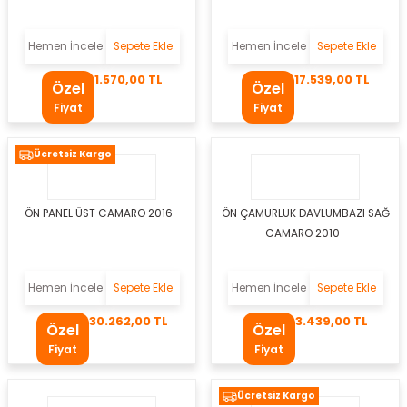
a
Hemen İncele
Sepete Ekle
Hemen İncele
Sepete Ekle
1.570,00 TL
17.539,00 TL
Özel
Özel
ezi
Fiyat
Fiyat
olik Hortumu
Ücretsiz Kargo
li
ÖN PANEL ÜST CAMARO 2016-
ÖN ÇAMURLUK DAVLUMBAZI SAĞ
örü
CAMARO 2010-
eti
Hemen İncele
Sepete Ekle
Hemen İncele
Sepete Ekle
30.262,00 TL
3.439,00 TL
Özel
Özel
Yağ Filtresi
Fiyat
Fiyat
uzu
Ücretsiz Kargo