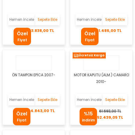
er
Hemen İncele
Sepete Ekle
Hemen İncele
Sepete Ekle
mbası
3.838,00 TL
1.486,00 TL
Özel
Özel
ambası
Fiyat
Fiyat
atma Lambaları
Ücretsiz Kargo
ED Modüller
ÖN TAMPON EPİCA 2007-
MOTOR KAPUTU (ALM.) CAMARO
i
k
2010-
apağı
Hemen İncele
Sepete Ekle
Hemen İncele
Sepete Ekle
4.843,00 TL
61.693,00 TL
Özel
%15
52.439,05 TL
Fiyat
indirim
i