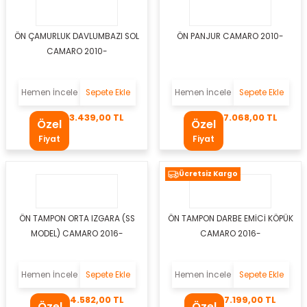
 Takozu
ÖN ÇAMURLUK DAVLUMBAZI SOL
ÖN PANJUR CAMARO 2010-
yel
CAMARO 2010-
s Körüğü
Hemen İncele
Sepete Ekle
Hemen İncele
Sepete Ekle
li
3.439,00 TL
7.068,00 TL
Özel
Özel
Fiyat
Fiyat
Ücretsiz Kargo
r
oru
ÖN TAMPON ORTA IZGARA (SS
ÖN TAMPON DARBE EMİCİ KÖPÜK
MODEL) CAMARO 2016-
CAMARO 2016-
i
Hemen İncele
Sepete Ekle
Hemen İncele
Sepete Ekle
4.582,00 TL
7.199,00 TL
Özel
Özel
utusu