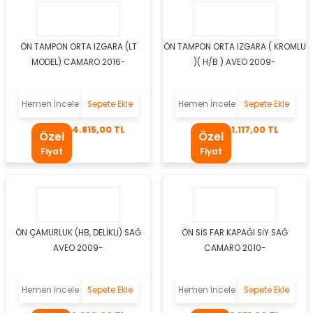
si
esi
ÖN TAMPON ORTA IZGARA (LT
ÖN TAMPON ORTA IZGARA ( KROMLU
MODEL) CAMARO 2016-
)( H/B ) AVEO 2009-
esi
sı
Hemen İncele
Sepete Ekle
Hemen İncele
Sepete Ekle
4.815,00 TL
1.117,00 TL
Özel
Özel
Fiyat
Fiyat
t
ÖN ÇAMURLUK (HB, DELİKLİ) SAĞ
ÖN SİS FAR KAPAĞI SİY.SAĞ
AVEO 2009-
CAMARO 2010-
kozu
Hemen İncele
Sepete Ekle
Hemen İncele
Sepete Ekle