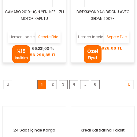
CAMARO 2010- İÇİN YENİ NESİL ZL1
DİREKSİYON YAĞ BİDONU AVEO
MOTOR KAPUTU
SEDAN 2007-
m
Hemen İncele
Sepete Ekle
Hemen İncele
Sepete Ekle
926,00 TL
66.231,00 TL
%15
Özel
56.296,35 TL
osu
indirim
Fiyat
oru
1
2
3
4
..
6
olu
otoru
stiği
mpası
24 Saat İçinde Kargo
Kredi Kartlarına Taksit