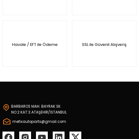
posu
rtumu
mandırası
Havale / EFT ile Ödeme
SSL ile Güvenli Alışveriş
nifoldu
Konvertör
turucu
turucu
BARBAROS MAH. BAYRAK SK.
rusu
NO:2 KAT:3 ATAŞEHİR/İSTANBUL
mefixautoparts@gmail.com