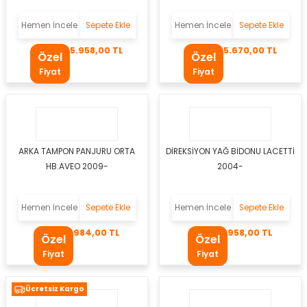
uları
Hemen İncele
Sepete Ekle
Hemen İncele
Sepete Ekle
Müşürü
5.958,00 TL
5.670,00 TL
Özel
Özel
Fiyat
Fiyat
l
üğü
ARKA TAMPON PANJURU ORTA
DİREKSİYON YAĞ BİDONU LACETTİ
HB.AVEO 2009-
2004-
n
Hemen İncele
Sepete Ekle
Hemen İncele
Sepete Ekle
984,00 TL
958,00 TL
Özel
Özel
Kemeri
Fiyat
Fiyat
emesi
Ücretsiz Kargo
aban