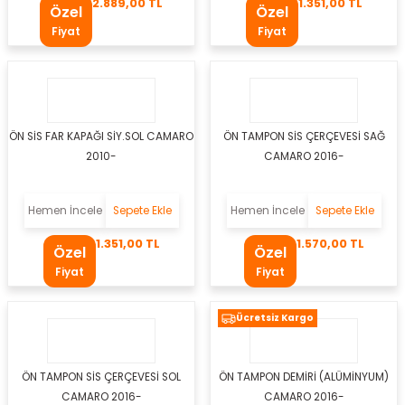
2.889,00 TL
1.351,00 TL
Özel
Özel
r Takozu
Fiyat
Fiyat
Yay
ÖN SİS FAR KAPAĞI SİY.SOL CAMARO
ÖN TAMPON SİS ÇERÇEVESİ SAĞ
2010-
CAMARO 2016-
Hemen İncele
Sepete Ekle
Hemen İncele
Sepete Ekle
1.351,00 TL
1.570,00 TL
Özel
Özel
Fiyat
Fiyat
Ücretsiz Kargo
tası
ÖN TAMPON SİS ÇERÇEVESİ SOL
ÖN TAMPON DEMİRİ (ALÜMİNYUM)
CAMARO 2016-
CAMARO 2016-