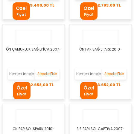
9.490,00 TL
2.793,00 TL
Özel
Özel
Fiyat
Fiyat
ÖN ÇAMURLUK SAĞ EPİCA 2007-
ÖN FAR SAĞ SPARK 2010-
gen
Hemen İncele
Sepete Ekle
Hemen İncele
Sepete Ekle
2.658,00 TL
3.652,00 TL
kleri
Özel
Özel
Fiyat
Fiyat
eo
az
bası
ÖN FAR SOL SPARK 2010-
SİS FARI SOL CAPTİVA 2007-