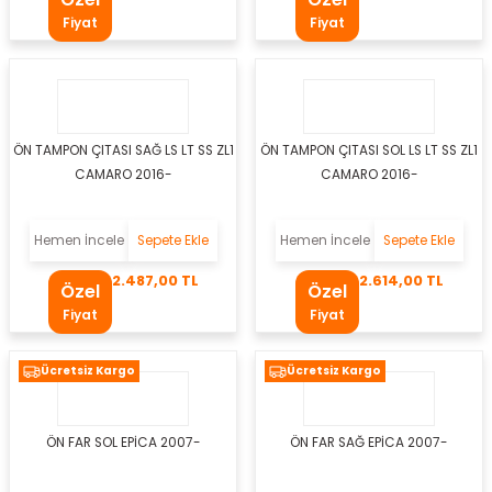
Fiyat
Fiyat
ÖN TAMPON ÇITASI SAĞ LS LT SS ZL1
ÖN TAMPON ÇITASI SOL LS LT SS ZL1
osu Motoru
CAMARO 2016-
CAMARO 2016-
u
Hemen İncele
Sepete Ekle
Hemen İncele
Sepete Ekle
mpresörü
2.487,00 TL
2.614,00 TL
Özel
Özel
dyatörü
Fiyat
Fiyat
ör
Ücretsiz Kargo
Ücretsiz Kargo
zistans
ÖN FAR SOL EPİCA 2007-
ÖN FAR SAĞ EPİCA 2007-
on Paneli