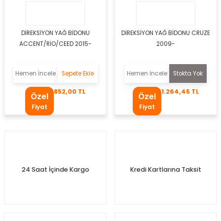
si
esi
DİREKSİYON YAĞ BİDONU
DİREKSİYON YAĞ BİDONU CRUZE
ACCENT/RİO/CEED 2015-
2009-
esi
sı
Hemen İncele
Sepete Ekle
Hemen İncele
Stokta Yok
852,00 TL
1.264,45 TL
Özel
Özel
Fiyat
Fiyat
t
24 Saat İçinde Kargo
Kredi Kartlarına Taksit
kozu