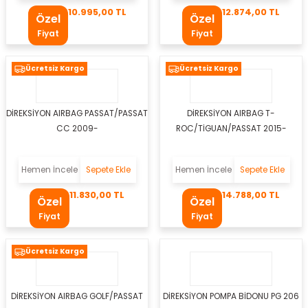
10.995,00 TL
12.874,00 TL
Özel
Özel
Fiyat
Fiyat
Ücretsiz Kargo
Ücretsiz Kargo
DİREKSİYON AIRBAG PASSAT/PASSAT
DİREKSİYON AIRBAG T-
CC 2009-
ROC/TİGUAN/PASSAT 2015-
gen
Hemen İncele
Sepete Ekle
Hemen İncele
Sepete Ekle
11.830,00 TL
14.788,00 TL
kleri
Özel
Özel
Fiyat
Fiyat
eo
az
Ücretsiz Kargo
bası
DİREKSİYON AIRBAG GOLF/PASSAT
DİREKSİYON POMPA BİDONU PG 206