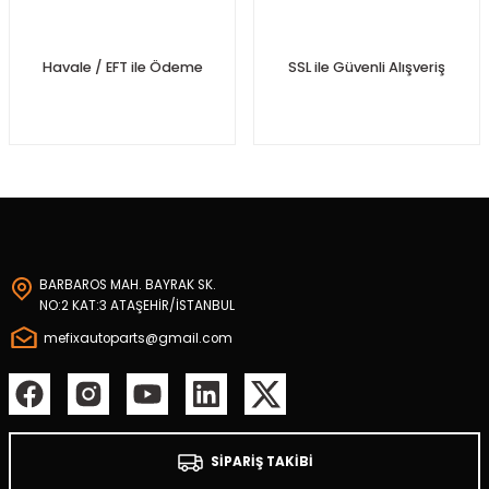
r Takozu
Havale / EFT ile Ödeme
SSL ile Güvenli Alışveriş
Yay
BARBAROS MAH. BAYRAK SK.
NO:2 KAT:3 ATAŞEHİR/İSTANBUL
mefixautoparts@gmail.com
tası
SİPARİŞ TAKİBİ