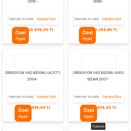
2015-
1998-
er
Hemen İncele
Sepete Ekle
Hemen İncele
Sepete Ekle
mbası
10.936,00 TL
1.265,86 TL
Özel
Özel
ambası
Fiyat
Fiyat
atma Lambaları
ED Modüller
DİREKSİYON YAĞ BİDONU LACETTİ
DİREKSİYON YAĞ BİDONU AVEO
i
k
2004-
SEDAN 2007-
apağı
Hemen İncele
Sepete Ekle
Hemen İncele
Sepete Ekle
958,00 TL
926,00 TL
Özel
Özel
Fiyat
Fiyat
i
Tükendi