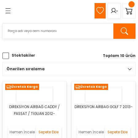
Geri Dön
Geri Dön
MIZ
Z
Stoktakiler
Toplam 10 ürün
pağı
k
Ücretsiz Kargo
Ücretsiz Kargo
DİREKSİYON AİRBAĞ CADDY /
DİREKSİYON AİRBAG GOLF 7 2013-
s
PASSAT / TİGUAN 2012-
eli
Hemen İncele
Sepete Ekle
Hemen İncele
Sepete Ekle