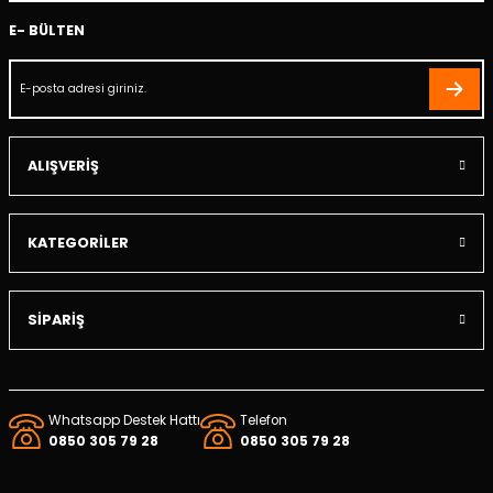
E- BÜLTEN
a
ezi
olik Hortumu
ALIŞVERİŞ
li
KATEGORİLER
örü
eti
SİPARİŞ
Yağ Filtresi
Whatsapp Destek Hattı
Telefon
0850 305 79 28
0850 305 79 28
uzu