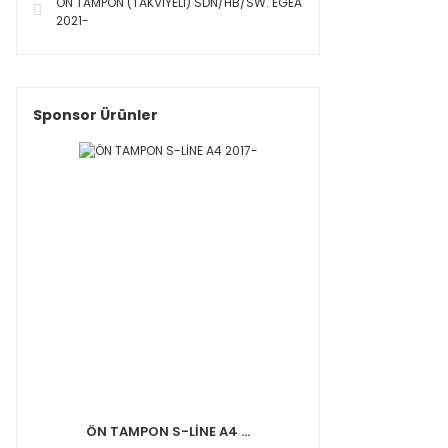
ÖN TAMPON (TAKVİYELİ) SDN/HB/SW. EGEA
2021-
Sponsor Ürünler
ÖN TAMPON S-LİNE A4 ...