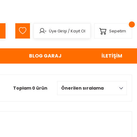
Üye Girişi
/
Kayıt Ol
Sepetim
BLOG GARAJ
İLETİŞİM
Toplam 0 ürün