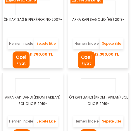
Ücretsiz Kargo
Ücretsiz Kargo
si
esi
ÖN KAPI SAĞ BİPPER/FİORİNO 2007-
ARKA KAPI SAĞ CLİO (HB) 2013-
esi
sı
Hemen İncele
Sepete Ekle
Hemen İncele
Sepete Ekle
11.780,00 TL
12.380,00 TL
Özel
Özel
Fiyat
Fiyat
t
ARKA KAPI BANDI (KROM TAKILAN)
ÖN KAPI BANDI (KROM TAKILAN) SOL
SOL CLİO 5 2019-
CLİO 5 2019-
kozu
Hemen İncele
Sepete Ekle
Hemen İncele
Sepete Ekle