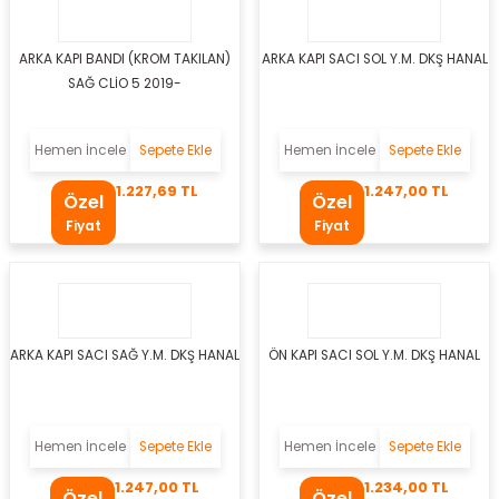
 Takozu
ARKA KAPI BANDI (KROM TAKILAN)
ARKA KAPI SACI SOL Y.M. DKŞ HANAL
yel
SAĞ CLİO 5 2019-
s Körüğü
Hemen İncele
Sepete Ekle
Hemen İncele
Sepete Ekle
li
1.227,69 TL
1.247,00 TL
Özel
Özel
Fiyat
Fiyat
r
oru
ARKA KAPI SACI SAĞ Y.M. DKŞ HANAL
ÖN KAPI SACI SOL Y.M. DKŞ HANAL
i
Hemen İncele
Sepete Ekle
Hemen İncele
Sepete Ekle
1.247,00 TL
1.234,00 TL
Özel
Özel
utusu