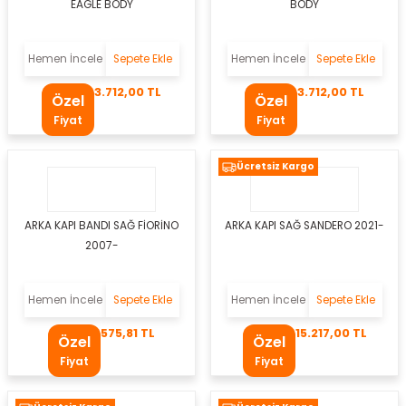
EAGLE BODY
BODY
er
Hemen İncele
Sepete Ekle
Hemen İncele
Sepete Ekle
mbası
3.712,00 TL
3.712,00 TL
Özel
Özel
ambası
Fiyat
Fiyat
atma Lambaları
Ücretsiz Kargo
ED Modüller
ARKA KAPI BANDI SAĞ FİORİNO
ARKA KAPI SAĞ SANDERO 2021-
i
k
2007-
apağı
Hemen İncele
Sepete Ekle
Hemen İncele
Sepete Ekle
575,81 TL
15.217,00 TL
Özel
Özel
Fiyat
Fiyat
i