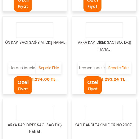
Fiyat
Fiyat
ÖN KAPI SACI SAĞ Y.M. DKŞ HANAL
ARKA KAPI DİREK SACI SOL DKŞ
osu Motoru
HANAL
u
Hemen İncele
Sepete Ekle
Hemen İncele
Sepete Ekle
mpresörü
1.234,00 TL
1.293,24 TL
Özel
Özel
dyatörü
Fiyat
Fiyat
ör
zistans
ARKA KAPI DİREK SACI SAĞ DKŞ
KAPI BANDI TAKIMI FİORİNO 2007-
on Paneli
HANAL