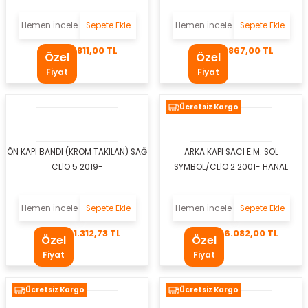
uları
Hemen İncele
Sepete Ekle
Hemen İncele
Sepete Ekle
Müşürü
811,00 TL
867,00 TL
Özel
Özel
Fiyat
Fiyat
Ücretsiz Kargo
l
üğü
ÖN KAPI BANDI (KROM TAKILAN) SAĞ
ARKA KAPI SACI E.M. SOL
CLİO 5 2019-
SYMBOL/CLİO 2 2001- HANAL
n
Hemen İncele
Sepete Ekle
Hemen İncele
Sepete Ekle
1.312,73 TL
6.082,00 TL
Özel
Özel
Kemeri
Fiyat
Fiyat
emesi
Ücretsiz Kargo
Ücretsiz Kargo
aban