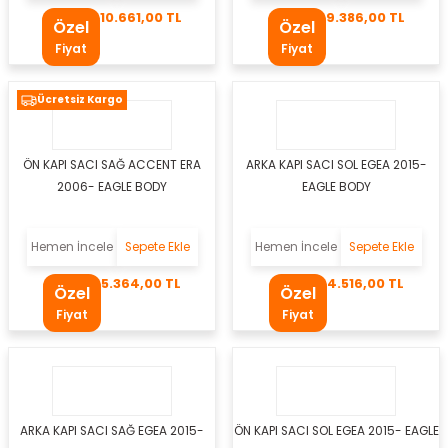
10.661,00 TL
9.386,00 TL
Özel
Özel
Fiyat
Fiyat
Ücretsiz Kargo
ÖN KAPI SACI SAĞ ACCENT ERA
ARKA KAPI SACI SOL EGEA 2015-
2006- EAGLE BODY
EAGLE BODY
gen
Hemen İncele
Sepete Ekle
Hemen İncele
Sepete Ekle
5.364,00 TL
4.516,00 TL
kleri
Özel
Özel
Fiyat
Fiyat
eo
az
bası
ARKA KAPI SACI SAĞ EGEA 2015-
ÖN KAPI SACI SOL EGEA 2015- EAGLE