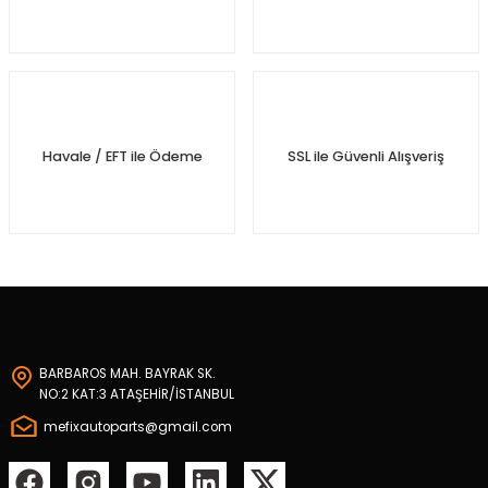
posu
rtumu
mandırası
Havale / EFT ile Ödeme
SSL ile Güvenli Alışveriş
nifoldu
Konvertör
turucu
turucu
BARBAROS MAH. BAYRAK SK.
rusu
NO:2 KAT:3 ATAŞEHİR/İSTANBUL
mefixautoparts@gmail.com