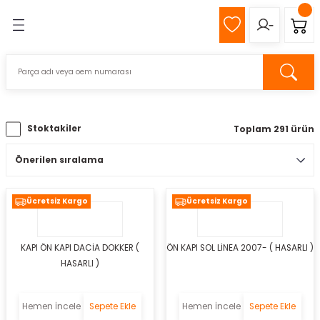
Geri Dön
Geri Dön
MIZ
Z
Stoktakiler
Toplam 291 ürün
pağı
k
Ücretsiz Kargo
Ücretsiz Kargo
KAPI ÖN KAPI DACİA DOKKER (
ÖN KAPI SOL LİNEA 2007- ( HASARLI )
s
HASARLI )
eli
Hemen İncele
Sepete Ekle
Hemen İncele
Sepete Ekle