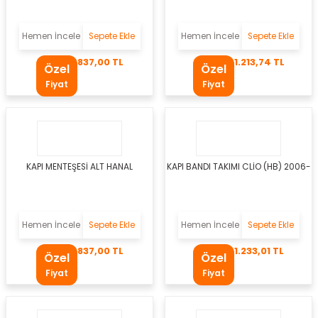
a
Hemen İncele
Sepete Ekle
Hemen İncele
Sepete Ekle
837,00 TL
1.213,74 TL
Özel
Özel
ezi
Fiyat
Fiyat
olik Hortumu
li
KAPI MENTEŞESİ ALT HANAL
KAPI BANDI TAKIMI CLİO (HB) 2006-
örü
eti
Hemen İncele
Sepete Ekle
Hemen İncele
Sepete Ekle
837,00 TL
1.233,01 TL
Özel
Özel
Yağ Filtresi
Fiyat
Fiyat
uzu