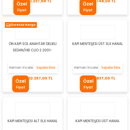
1.227,69 TL
748,00 TL
Özel
Özel
r Takozu
Fiyat
Fiyat
Yay
Ücretsiz Kargo
ÖN KAPI SOL ANAHTAR DELİKLİ
KAPI MENTEŞESİ ÜST SLX HANAL
SEDAN/HB CLİO 2 2001-
Hemen İncele
Sepete Ekle
Hemen İncele
Sepete Ekle
12.257,00 TL
837,00 TL
Özel
Özel
Fiyat
Fiyat
tası
KAPI MENTEŞESİ ALT SLX HANAL
KAPI MENTEŞESİ ÜST HANAL