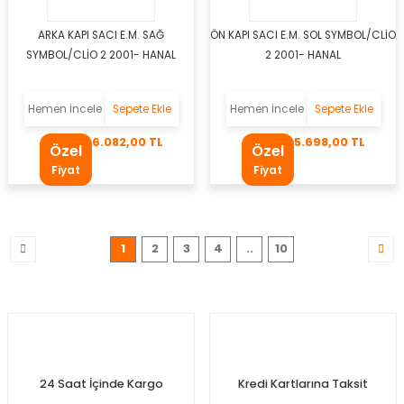
ARKA KAPI SACI E.M. SAĞ
ÖN KAPI SACI E.M. SOL SYMBOL/CLİO
SYMBOL/CLİO 2 2001- HANAL
2 2001- HANAL
m
Hemen İncele
Sepete Ekle
Hemen İncele
Sepete Ekle
6.082,00 TL
5.698,00 TL
Özel
Özel
osu
Fiyat
Fiyat
oru
1
2
3
4
..
10
olu
otoru
stiği
mpası
24 Saat İçinde Kargo
Kredi Kartlarına Taksit