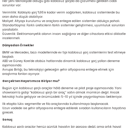
Her yeni teknolojide olduğu gibi kablosuz şarjda da çözülmesi gereken ciddi
sorunlar var:
er
Verimlilik: Kabloyla şarj %95’e kadar verim sağlarken, kablosuz sistemlerde bu
oran daha düşük olabiliyor.
Maliyet: Altyapı kurulumu ve araçlara entegre edilen sistemler oldukça pahalı.
mbası
Standartlaşma: Farklı üreticilerin farklı sistemler geliştirmesi, uyumluluk sorunları
yaratabilir.
Güvenlik: Elektromanyetik alanın insan sağlığına ve diğer cihazlara etkisi dikkatle
ambası
incelenmeli.
Dünyadan Örnekler
atma Lambaları
BMW ve Mercedes, bazı modellerinde ev tipi kablosuz şarj sistemlerini test etmeye
başladı.
ABD ve Güney Kore’de otobüs hatlarında dinamik kablosuz şarj yolları deneme
ED Modüller
aşamasında.
Avrupa Birliği, bu teknolojiyi geleceğin şehir altyapısına entegre etmek için
araştırma fonları ayırıyor.
i
k
Gerçekten Hayatımıza Giriyor mu?
Bugün için kablosuz şarjlı araçlar hâlâ deneme ve pilot proje aşamasında. Yani
apağı
showroom’a gidip “kablosuz şarjlı bir araç” satın almak mümkün değil. Ancak
teknoloji hızla gelişiyor ve önümüzdeki 5–10 yıl içinde yaygınlaşması bekleniyor.
İlk etapta lüks segmentte ve filo araçlarında kullanılmaya başlanacak.
Uzun vadede ise şehir altyapısına entegre edilerek sıradan kullanıcıların hayatına
girecek.
i
Sonuç
Kablosuz şarjlı araçlar henüz günlük hayatın bir parçası değil, ama artık hayal