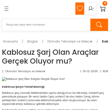
0
Geri Dön
Geri Dön
MIZ
Z
Anasayfa
Bloglar
Otomotiv Teknolojisi ve Gelecek
Kabl
Kablosuz Şarj Olan Araçlar
pağı
Gerçek Oluyor mu?
k
Otomotiv Teknolojisi ve Gelecek
01-12-2025
16:18
Kablosuz Şarjın Temel Mantığı
s
Kablosuz şarj, aslında telefonlardan aşina olduğumuz bir teknoloji. İndüktif şarj
prensibiyle çalışıyor: Bir verici bobin (şarj ünitesi) ile alıcı bobin (araç altına
eli
yerleştirilen sistem) arasında elektromanyetik alan oluşturuluyor. Bu alan
sayesinde enerji kablosuz şekilde aktarılıyor.