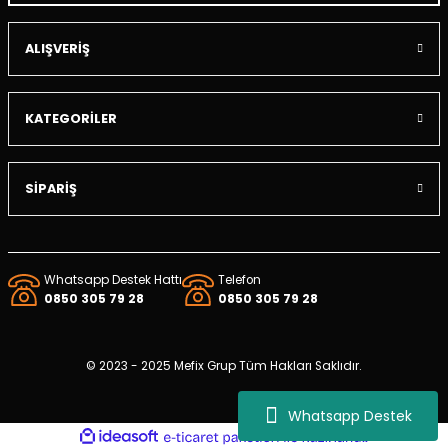
ALIŞVERİŞ
a
ezi
KATEGORİLER
olik Hortumu
SİPARİŞ
li
örü
Whatsapp Destek Hattı
Telefon
eti
0850 305 79 28
0850 305 79 28
© 2023 - 2025 Mefix Grup Tüm Hakları Saklıdır.
Yağ Filtresi
Whatsapp Destek
uzu
ideasoft
ile
e-