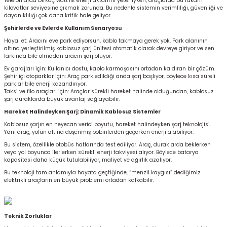
Telefonlarda birkaç watt’lık enerji aktarımı yeterliyken, araçlarda bu rakam
kilovatlar seviyesine çıkmak zorunda. Bu nedenle sistemin verimliliği, güvenliği ve
dayanıklılığı çok daha kritik hale geliyor.
Şehirlerde ve Evlerde Kullanım Senaryosu
Hayal et: Aracını eve park ediyorsun, kablo takmaya gerek yok. Park alanının
altına yerleştirilmiş kablosuz şarj ünitesi otomatik olarak devreye giriyor ve sen
farkında bile olmadan aracın şarj oluyor.
Ev garajları için: Kullanıcı dostu, kablo karmaşasını ortadan kaldıran bir çözüm.
Şehir içi otoparklar için: Araç park edildiği anda şarj başlıyor, böylece kısa süreli
parklar bile enerji kazandırıyor.
Taksi ve filo araçları için: Araçlar sürekli hareket halinde olduğundan, kablosuz
gen
şarj duraklarda büyük avantaj sağlayabilir.
Hareket Halindeyken Şarj: Dinamik Kablosuz Sistemler
Kablosuz şarjın en heyecan verici boyutu, hareket halindeyken şarj teknolojisi.
Yani araç, yolun altına döşenmiş bobinlerden geçerken enerji alabiliyor.
Bu sistem, özellikle otobüs hatlarında test ediliyor. Araç, duraklarda beklerken
kleri
veya yol boyunca ilerlerken sürekli enerji takviyesi alıyor. Böylece batarya
kapasitesi daha küçük tutulabiliyor, maliyet ve ağırlık azalıyor.
eo
az
Bu teknoloji tam anlamıyla hayata geçtiğinde, “menzil kaygısı” dediğimiz
elektrikli araçların en büyük problemi ortadan kalkabilir.
Teknik Zorluklar
bası