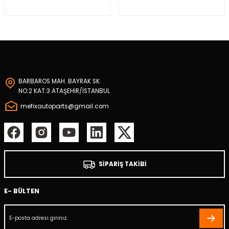
r Takozu
Yay
BARBAROS MAH. BAYRAK SK.
NO:2 KAT:3 ATAŞEHİR/İSTANBUL
mefixautoparts@gmail.com
SİPARİŞ TAKİBİ
E- BÜLTEN
tası