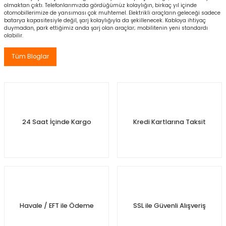
si
olmaktan çıktı. Telefonlarımızda gördüğümüz kolaylığın, birkaç yıl içinde
otomobillerimize de yansıması çok muhtemel. Elektrikli araçların geleceği sadece
batarya kapasitesiyle değil, şarj kolaylığıyla da şekillenecek. Kabloya ihtiyaç
esi
duymadan, park ettiğimiz anda şarj olan araçlar; mobilitenin yeni standardı
olabilir.
esi
Tüm Bloglar
sı
t
24 Saat İçinde Kargo
Kredi Kartlarına Taksit
kozu
Havale / EFT ile Ödeme
SSL ile Güvenli Alışveriş