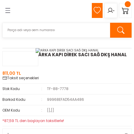
Geri Dön
Geri Dön
MIZ
Z
ARKA KAPI DİREK SACI SAĞ DKŞ HANAL
pağı
811,00 TL
Taksit seçenekleri
k
Stok Kodu
TF-88-7778
Barkod Kodu
99968EFAD54AA486
s
OEM Kodu
[],[]
*87,59 TL den başlayan taksitlerle!
eli