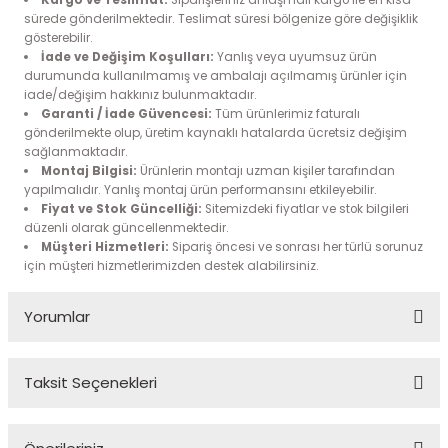
Kargo ve Teslimat:
Siparişleriniz anlaşmalı kargo ile en kısa
si
sürede gönderilmektedir. Teslimat süresi bölgenize göre değişiklik
gösterebilir.
esi
İade ve Değişim Koşulları:
Yanlış veya uyumsuz ürün
durumunda kullanılmamış ve ambalajı açılmamış ürünler için
iade/değişim hakkınız bulunmaktadır.
esi
Garanti / İade Güvencesi:
Tüm ürünlerimiz faturalı
gönderilmekte olup, üretim kaynaklı hatalarda ücretsiz değişim
sı
sağlanmaktadır.
Montaj Bilgisi:
Ürünlerin montajı uzman kişiler tarafından
yapılmalıdır. Yanlış montaj ürün performansını etkileyebilir.
Fiyat ve Stok Güncelliği:
Sitemizdeki fiyatlar ve stok bilgileri
düzenli olarak güncellenmektedir.
t
Müşteri Hizmetleri:
Sipariş öncesi ve sonrası her türlü sorunuz
için müşteri hizmetlerimizden destek alabilirsiniz.
Yorumlar
Taksit Seçenekleri
kozu
Bu ürüne ilk yorumu siz yapın!