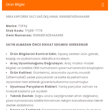
Ürün Bilgisi
er
ARKA KAPI DİREK SACI SAĞ DKŞ HANAL 99968EFAD54AA486
mbası
Marka:
TOFAŞ
ambası
Stok Kodu:
TFŞ88-7778
Oem Numarası:
99968EFAD54AA486
atma Lambaları
SATIN ALMADAN ÖNCE DİKKAT EDİLMESİ GEREKENLER
ED Modüller
Ürün Bilgilerini Kontrol Edin:
Sipariş verirken ürün görseli,
başlığı ve açıklamasını dikkatlice inceleyin.
Araç Uyumluluğunu Doğrulayın:
Araç marka-model
i
k
bilgileri ve özellikle OEM numarasını şase numaranızla karşılaştırın.
Ürün Kalitesi:
Ürünlerimiz, aracınızla uyumlu muadil
apağı
(aftermarket) yedek parçalardır ve kalite ile performans
açısından test edilerek güvenle kullanıma sunulmuştur.
Uyumsuz Parçaların Riskleri:
Yanlış parçalar zaman ve
maliyet kaybına yol açabilir.
Teknik Destek:
Doğru ürünü seçtiğinizden emin değilseniz,
i
şase numaranızla birlikte firmamızın iletişim kanallarından teknik
destek alabilirsiniz.