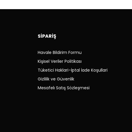
Hakkında Kanun çerçevesinde gerçekleştiriyoruz.
İZ
SİPARİŞ
Havale Bildirim Formu
Kişisel Veriler Politikası
kargo ücreti
tarafınıza
aittir. (önceden bilgilendirme
Tüketici Haklari–İptal İade Koşullari
Gizlilik ve Güvenlik
Mesafelı Satış Sözleşmesi
de vida, montaj veya kullanım izleri oluşmuş parçalar iade
de alınmaz.
i eksik olan ürünler iade alınmaz.