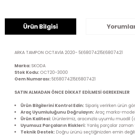
Ürün Bilgisi
Yorumla
ARKA TAMPON OCTAVİA 2020- 5E68074215E6807421
Marka:
SKODA
Stok Kodu:
OCT20-3000
Oem Numarası:
5E68074215E6807421
SATIN ALMADAN ÖNCE DİKKAT EDİLMESİ GEREKENLER
Ürün Bilgilerini Kontrol Edin:
Sipariş verirken ürün görs
Araç Uyumluluğunu Doğrulayın:
Araç marka-model bi
Ürün Kalitesi:
Ürünlerimiz, aracınızla uyumlu muadil (
Uyumsuz Parçaların Riskleri:
Yanlış parçalar zaman v
Teknik Destek:
Doğru ürünü seçtiğinizden emin değilsen