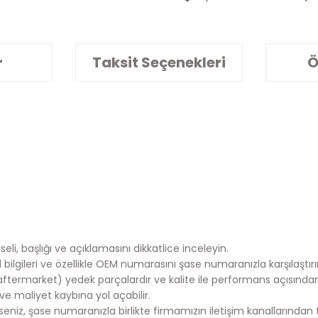
r
Taksit Seçenekleri
Ö
eli, başlığı ve açıklamasını dikkatlice inceleyin.
lgileri ve özellikle OEM numarasını şase numaranızla karşılaştırı
aftermarket) yedek parçalardır ve kalite ile performans açısında
e maliyet kaybına yol açabilir.
iz, şase numaranızla birlikte firmamızın iletişim kanallarından te