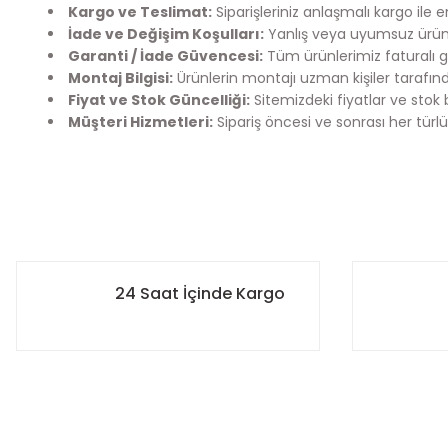
Kargo ve Teslimat:
Siparişleriniz anlaşmalı kargo ile 
İade ve Değişim Koşulları:
Yanlış veya uyumsuz ürün 
Garanti / İade Güvencesi:
Tüm ürünlerimiz faturalı g
Montaj Bilgisi:
Ürünlerin montajı uzman kişiler tarafınd
Fiyat ve Stok Güncelliği:
Sitemizdeki fiyatlar ve stok 
Müşteri Hizmetleri:
Sipariş öncesi ve sonrası her türlü
Bu ürünün fiyat bilgisi, resim, ürün açıklamalarında ve diğer k
Kargo Bilgilendirme
Görüş ve önerileriniz için teşekkür ederiz.
Mefix Auto Parts olarak siparişlerinizi en hızlı şekilde sizlere
- 12:00’ye kadar verilen siparişleriniz aynı gün içerisinde 
Ürün resmi kalitesiz, bozuk veya görüntülenemiyor.
24 Saat İçinde Kargo
- 12:00 sonrası verilen siparişleriniz ise ertesi gün sabah ö
Ürün açıklamasında eksik bilgiler bulunuyor.
- Siparişiniz kargoya verildiğinde, kargo takip numaranız s
edebilirsiniz.
Ürün bilgilerinde hatalar bulunuyor.
Ürün fiyatı diğer sitelerden daha pahalı.
Hedefimiz, satın aldığınız ürünlerin en kısa sürede güvenle
Bu ürüne benzer farklı alternatifler olmalı.