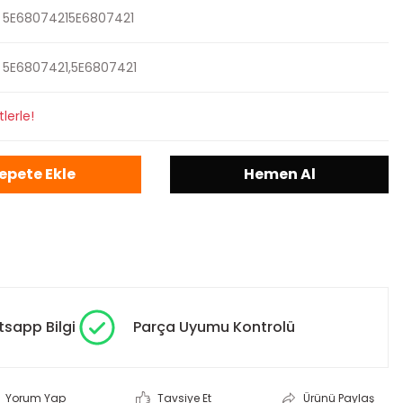
5E68074215E6807421
5E6807421,5E6807421
lerle!
epete Ekle
Hemen Al
sapp Bilgi
Parça Uyumu Kontrolü
Yorum Yap
Tavsiye Et
Ürünü Paylaş