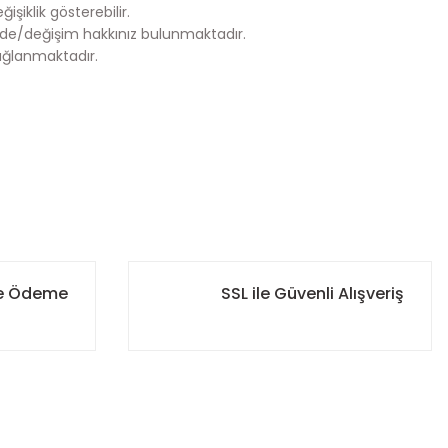
şiklik gösterebilir.
de/değişim hakkınız bulunmaktadır.
ağlanmaktadır.
za iletebilirsiniz.
ile Ödeme
SSL ile Güvenli Alışveriş
r. Böylece ürününüzün her aşamasını kolayca takip