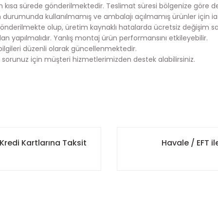
en kısa sürede gönderilmektedir. Teslimat süresi bölgenize göre deği
durumunda kullanılmamış ve ambalajı açılmamış ürünler için ia
önderilmekte olup, üretim kaynaklı hatalarda ücretsiz değişim s
an yapılmalıdır. Yanlış montaj ürün performansını etkileyebilir.
bilgileri düzenli olarak güncellenmektedir.
 sorunuz için müşteri hizmetlerimizden destek alabilirsiniz.
onularda yetersiz gördüğünüz noktaları öneri formunu kullanarak tarafımı
 ulaştırmak için çalışıyoruz.
Bu ürüne ilk yorumu siz yapın!
kargoya teslim edilmektedir.
Kredi Kartlarına Taksit
Havale / EFT 
ncelikli olarak kargoya teslim edilmektedir.
Yorum Yaz
istemimize kayıtlı iletişim bilgilerinize otomatik olarak gönderili
 elinize ulaşmasını sağlamaktır.