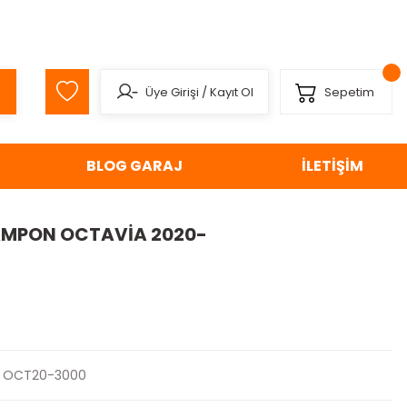
Üye Girişi
/
Kayıt Ol
Sepetim
BLOG GARAJ
İLETİŞİM
AMPON OCTAVİA 2020-
OCT20-3000