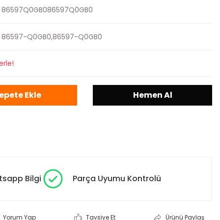
86597Q0GB086597Q0GB0
86597-Q0GB0,86597-Q0GB0
erle!
epete Ekle
Hemen Al
sapp Bilgi
Parça Uyumu Kontrolü
Yorum Yap
Tavsiye Et
Ürünü Paylaş