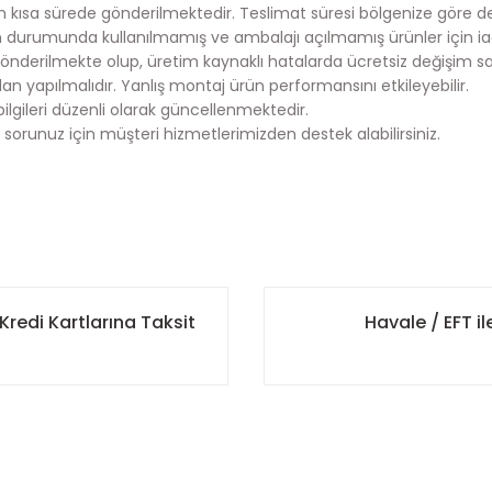
en kısa sürede gönderilmektedir. Teslimat süresi bölgenize göre deği
durumunda kullanılmamış ve ambalajı açılmamış ürünler için ia
önderilmekte olup, üretim kaynaklı hatalarda ücretsiz değişim s
an yapılmalıdır. Yanlış montaj ürün performansını etkileyebilir.
bilgileri düzenli olarak güncellenmektedir.
 sorunuz için müşteri hizmetlerimizden destek alabilirsiniz.
onularda yetersiz gördüğünüz noktaları öneri formunu kullanarak tarafımı
 ulaştırmak için çalışıyoruz.
Bu ürüne ilk yorumu siz yapın!
kargoya teslim edilmektedir.
Kredi Kartlarına Taksit
Havale / EFT 
ncelikli olarak kargoya teslim edilmektedir.
Yorum Yaz
istemimize kayıtlı iletişim bilgilerinize otomatik olarak gönderili
 elinize ulaşmasını sağlamaktır.