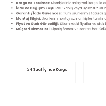
Kargo ve Teslimat:
Siparişleriniz anlaşmalı kargo ile 
İade ve Değişim Koşulları:
Yanlış veya uyumsuz ürün 
Garanti / İade Güvencesi:
Tüm ürünlerimiz faturalı g
Montaj Bilgisi:
Ürünlerin montajı uzman kişiler tarafınd
Fiyat ve Stok Güncelliği:
Sitemizdeki fiyatlar ve stok 
Müşteri Hizmetleri:
Sipariş öncesi ve sonrası her türlü
Bu ürünün fiyat bilgisi, resim, ürün açıklamalarında ve diğer k
Kargo Bilgilendirme
Görüş ve önerileriniz için teşekkür ederiz.
Mefix Auto Parts olarak siparişlerinizi en hızlı şekilde sizlere
- 12:00’ye kadar verilen siparişleriniz aynı gün içerisinde 
Ürün resmi kalitesiz, bozuk veya görüntülenemiyor.
24 Saat İçinde Kargo
- 12:00 sonrası verilen siparişleriniz ise ertesi gün sabah ö
Ürün açıklamasında eksik bilgiler bulunuyor.
- Siparişiniz kargoya verildiğinde, kargo takip numaranız s
edebilirsiniz.
Ürün bilgilerinde hatalar bulunuyor.
Ürün fiyatı diğer sitelerden daha pahalı.
Hedefimiz, satın aldığınız ürünlerin en kısa sürede güvenle
Bu ürüne benzer farklı alternatifler olmalı.