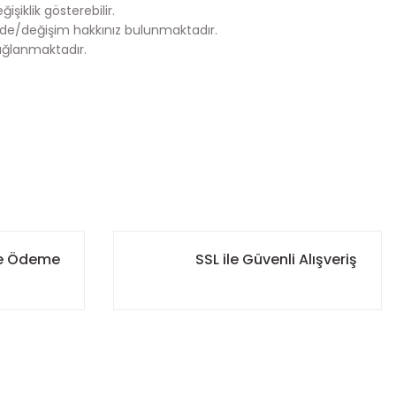
şiklik gösterebilir.
de/değişim hakkınız bulunmaktadır.
ağlanmaktadır.
za iletebilirsiniz.
ile Ödeme
SSL ile Güvenli Alışveriş
r. Böylece ürününüzün her aşamasını kolayca takip