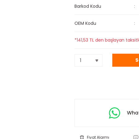
Barkod Kodu
OEM Kodu
*141,53 TL den başlayan taksitl
S
What
Fiyat Alarmı