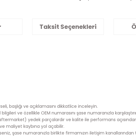
r
Taksit Seçenekleri
Ö
eli, başlığı ve açıklamasını dikkatlice inceleyin.
lgileri ve özellikle OEM numarasını şase numaranızla karşılaştırı
aftermarket) yedek parçalardır ve kalite ile performans açısında
e maliyet kaybına yol açabilir.
iz, şase numaranızla birlikte firmamızın iletişim kanallarından te