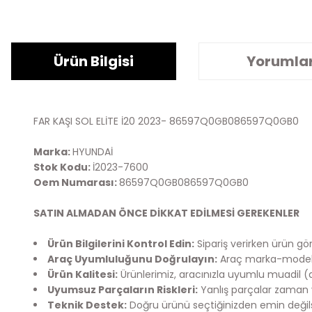
Ürün Bilgisi
Yorumla
FAR KAŞI SOL ELİTE İ20 2023- 86597Q0GB086597Q0GB0
Marka:
HYUNDAİ
Stok Kodu:
İ2023-7600
Oem Numarası:
86597Q0GB086597Q0GB0
SATIN ALMADAN ÖNCE DİKKAT EDİLMESİ GEREKENLER
Ürün Bilgilerini Kontrol Edin:
Sipariş verirken ürün görs
Araç Uyumluluğunu Doğrulayın:
Araç marka-model bi
Ürün Kalitesi:
Ürünlerimiz, aracınızla uyumlu muadil (
Uyumsuz Parçaların Riskleri:
Yanlış parçalar zaman v
Teknik Destek:
Doğru ürünü seçtiğinizden emin değilsen