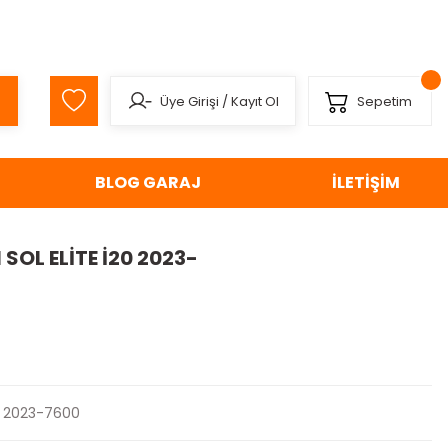
Üye Girişi
/
Kayıt Ol
Sepetim
BLOG GARAJ
İLETİŞİM
 SOL ELİTE İ20 2023-
2023-7600