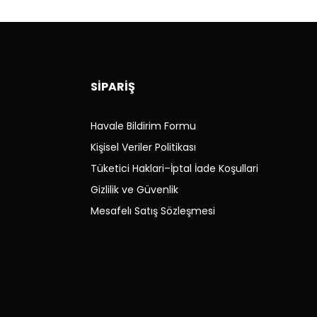
Hakkında Kanun çerçevesinde gerçekleştiriyoruz.
İZ
SİPARİŞ
Havale Bildirim Formu
Kişisel Veriler Politikası
kargo ücreti
tarafınıza
aittir. (önceden bilgilendirme
Tüketici Haklari–İptal İade Koşullari
Gizlilik ve Güvenlik
Mesafelı Satış Sözleşmesi
de vida, montaj veya kullanım izleri oluşmuş parçalar iade
de alınmaz.
i eksik olan ürünler iade alınmaz.