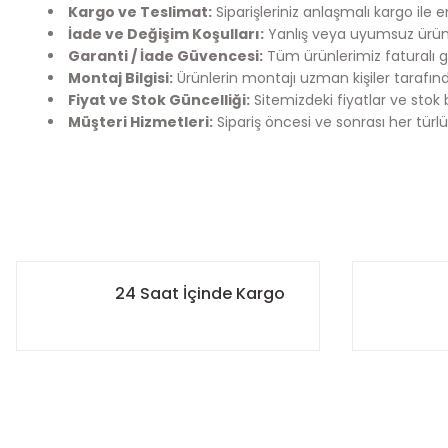
Kargo ve Teslimat:
Siparişleriniz anlaşmalı kargo ile 
İade ve Değişim Koşulları:
Yanlış veya uyumsuz ürün 
Garanti / İade Güvencesi:
Tüm ürünlerimiz faturalı g
Montaj Bilgisi:
Ürünlerin montajı uzman kişiler tarafınd
Fiyat ve Stok Güncelliği:
Sitemizdeki fiyatlar ve stok 
Müşteri Hizmetleri:
Sipariş öncesi ve sonrası her türlü
Bu ürünün fiyat bilgisi, resim, ürün açıklamalarında ve diğer k
Kargo Bilgilendirme
Görüş ve önerileriniz için teşekkür ederiz.
Mefix Auto Parts olarak siparişlerinizi en hızlı şekilde sizlere
- 12:00’ye kadar verilen siparişleriniz aynı gün içerisinde 
Ürün resmi kalitesiz, bozuk veya görüntülenemiyor.
24 Saat İçinde Kargo
- 12:00 sonrası verilen siparişleriniz ise ertesi gün sabah ö
Ürün açıklamasında eksik bilgiler bulunuyor.
- Siparişiniz kargoya verildiğinde, kargo takip numaranız s
edebilirsiniz.
Ürün bilgilerinde hatalar bulunuyor.
Ürün fiyatı diğer sitelerden daha pahalı.
Hedefimiz, satın aldığınız ürünlerin en kısa sürede güvenle
Bu ürüne benzer farklı alternatifler olmalı.