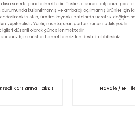
en kısa sürede gönderilmektedir. Teslimat süresi bölgenize göre deği
durumunda kullanılmamış ve ambalajı açılmamış ürünler için ia
önderilmekte olup, üretim kaynaklı hatalarda ücretsiz değişim s
an yapılmalıdır. Yanlış montaj ürün performansını etkileyebilir.
bilgileri düzenli olarak güncellenmektedir.
 sorunuz için müşteri hizmetlerimizden destek alabilirsiniz.
onularda yetersiz gördüğünüz noktaları öneri formunu kullanarak tarafımı
 ulaştırmak için çalışıyoruz.
Bu ürüne ilk yorumu siz yapın!
kargoya teslim edilmektedir.
Kredi Kartlarına Taksit
Havale / EFT 
ncelikli olarak kargoya teslim edilmektedir.
Yorum Yaz
istemimize kayıtlı iletişim bilgilerinize otomatik olarak gönderili
 elinize ulaşmasını sağlamaktır.