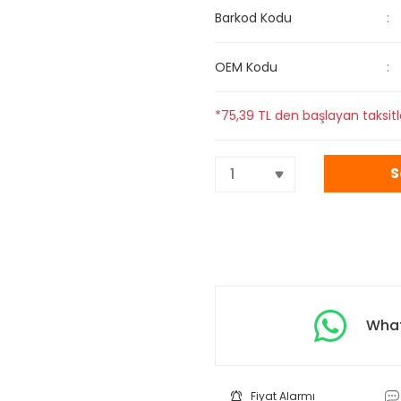
Barkod Kodu
OEM Kodu
*75,39 TL den başlayan taksitl
S
What
Fiyat Alarmı