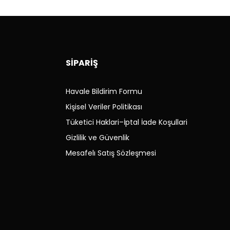
Hakkında Kanun çerçevesinde gerçekleştiriyoruz.
İZ
SİPARİŞ
Havale Bildirim Formu
Kişisel Veriler Politikası
kargo ücreti
tarafınıza
aittir. (önceden bilgilendirme
Tüketici Haklari–İptal İade Koşullari
Gizlilik ve Güvenlik
Mesafelı Satış Sözleşmesi
de vida, montaj veya kullanım izleri oluşmuş parçalar iade
de alınmaz.
i eksik olan ürünler iade alınmaz.