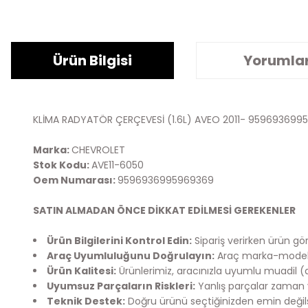
Ürün Bilgisi
Yorumla
KLİMA RADYATÖR ÇERÇEVESİ (1.6L) AVEO 2011- 959693699
Marka:
CHEVROLET
Stok Kodu:
AVE11-6050
Oem Numarası:
9596936995969369
SATIN ALMADAN ÖNCE DİKKAT EDİLMESİ GEREKENLER
Ürün Bilgilerini Kontrol Edin:
Sipariş verirken ürün görs
Araç Uyumluluğunu Doğrulayın:
Araç marka-model bi
Ürün Kalitesi:
Ürünlerimiz, aracınızla uyumlu muadil (
Uyumsuz Parçaların Riskleri:
Yanlış parçalar zaman v
Teknik Destek:
Doğru ürünü seçtiğinizden emin değilsen