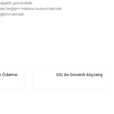
şiklik gösterebilir.
de/değişim hakkınız bulunmaktadır.
ağlanmaktadır.
za iletebilirsiniz.
ile Ödeme
SSL ile Güvenli Alışveriş
r. Böylece ürününüzün her aşamasını kolayca takip