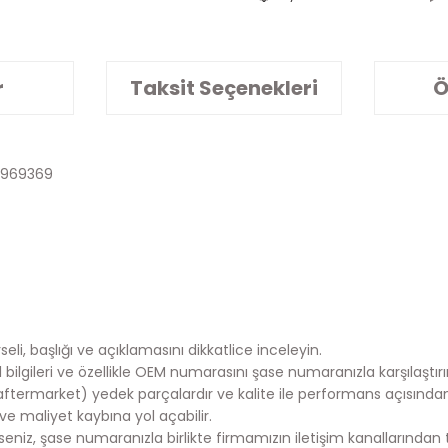
r
Taksit Seçenekleri
Ö
5969369
eli, başlığı ve açıklamasını dikkatlice inceleyin.
lgileri ve özellikle OEM numarasını şase numaranızla karşılaştırı
aftermarket) yedek parçalardır ve kalite ile performans açısında
e maliyet kaybına yol açabilir.
iz, şase numaranızla birlikte firmamızın iletişim kanallarından te