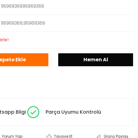
9596936995969369
95969369,95969369
erle!
epete Ekle
Hemen Al
sapp Bilgi
Parça Uyumu Kontrolü
Yorum Yap
Tavsiye Et
Ürünü Paylaş