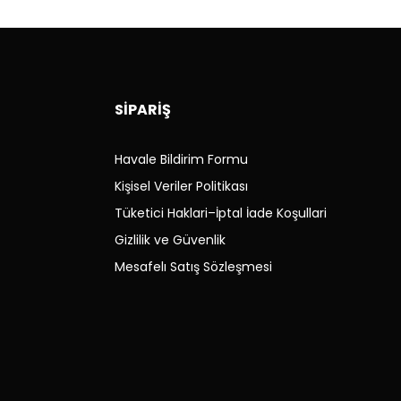
Hakkında Kanun çerçevesinde gerçekleştiriyoruz.
İZ
SİPARİŞ
Havale Bildirim Formu
Kişisel Veriler Politikası
kargo ücreti
tarafınıza
aittir. (önceden bilgilendirme
Tüketici Haklari–İptal İade Koşullari
Gizlilik ve Güvenlik
Mesafelı Satış Sözleşmesi
de vida, montaj veya kullanım izleri oluşmuş parçalar iade
de alınmaz.
i eksik olan ürünler iade alınmaz.