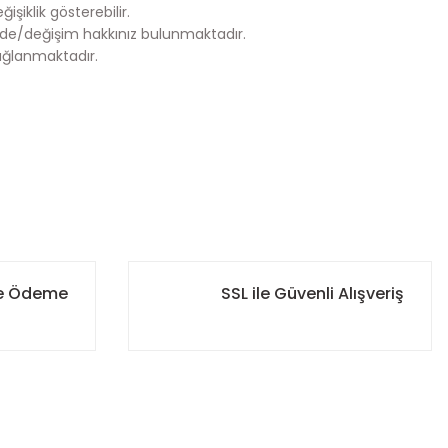
şiklik gösterebilir.
de/değişim hakkınız bulunmaktadır.
ağlanmaktadır.
za iletebilirsiniz.
ile Ödeme
SSL ile Güvenli Alışveriş
r. Böylece ürününüzün her aşamasını kolayca takip