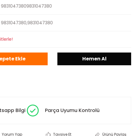
98310473809831047380
9831047380,9831047380
tlerle!
epete Ekle
Hemen Al
sapp Bilgi
Parça Uyumu Kontrolü
Yorum Yap
Tavsiye Et
Ürünü Paylaş