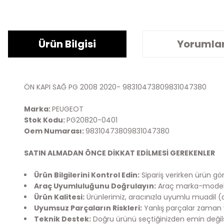
Ürün Bilgisi
Yorumla
ÖN KAPI SAĞ PG 2008 2020- 98310473809831047380
Marka:
PEUGEOT
Stok Kodu:
PG20820-0401
Oem Numarası:
98310473809831047380
SATIN ALMADAN ÖNCE DİKKAT EDİLMESİ GEREKENLER
Ürün Bilgilerini Kontrol Edin:
Sipariş verirken ürün görs
Araç Uyumluluğunu Doğrulayın:
Araç marka-model bi
Ürün Kalitesi:
Ürünlerimiz, aracınızla uyumlu muadil (
Uyumsuz Parçaların Riskleri:
Yanlış parçalar zaman v
Teknik Destek:
Doğru ürünü seçtiğinizden emin değilsen