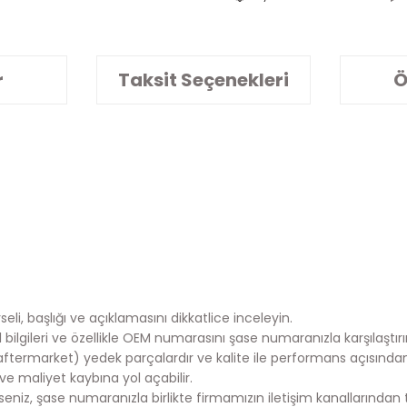
r
Taksit Seçenekleri
Ö
eli, başlığı ve açıklamasını dikkatlice inceleyin.
lgileri ve özellikle OEM numarasını şase numaranızla karşılaştırı
aftermarket) yedek parçalardır ve kalite ile performans açısında
e maliyet kaybına yol açabilir.
iz, şase numaranızla birlikte firmamızın iletişim kanallarından te