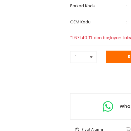
Barkod Kodu
OEM Kodu
*1.671,40 TL den başlayan taksi
S
What
Fiyat Alarmı