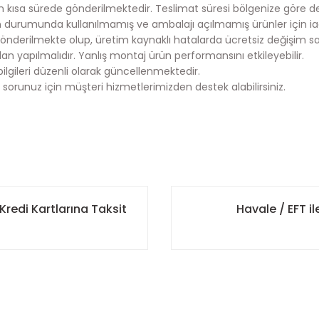
en kısa sürede gönderilmektedir. Teslimat süresi bölgenize göre deği
durumunda kullanılmamış ve ambalajı açılmamış ürünler için ia
önderilmekte olup, üretim kaynaklı hatalarda ücretsiz değişim s
an yapılmalıdır. Yanlış montaj ürün performansını etkileyebilir.
bilgileri düzenli olarak güncellenmektedir.
 sorunuz için müşteri hizmetlerimizden destek alabilirsiniz.
onularda yetersiz gördüğünüz noktaları öneri formunu kullanarak tarafımı
 ulaştırmak için çalışıyoruz.
Bu ürüne ilk yorumu siz yapın!
kargoya teslim edilmektedir.
Kredi Kartlarına Taksit
Havale / EFT 
ncelikli olarak kargoya teslim edilmektedir.
Yorum Yaz
istemimize kayıtlı iletişim bilgilerinize otomatik olarak gönderili
 elinize ulaşmasını sağlamaktır.