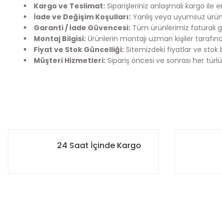
Kargo ve Teslimat:
Siparişleriniz anlaşmalı kargo ile 
İade ve Değişim Koşulları:
Yanlış veya uyumsuz ürün 
Garanti / İade Güvencesi:
Tüm ürünlerimiz faturalı g
Montaj Bilgisi:
Ürünlerin montajı uzman kişiler tarafınd
Fiyat ve Stok Güncelliği:
Sitemizdeki fiyatlar ve stok 
Müşteri Hizmetleri:
Sipariş öncesi ve sonrası her türlü
Bu ürünün fiyat bilgisi, resim, ürün açıklamalarında ve diğer k
Kargo Bilgilendirme
Görüş ve önerileriniz için teşekkür ederiz.
Mefix Auto Parts olarak siparişlerinizi en hızlı şekilde sizlere
- 12:00’ye kadar verilen siparişleriniz aynı gün içerisinde 
Ürün resmi kalitesiz, bozuk veya görüntülenemiyor.
24 Saat İçinde Kargo
- 12:00 sonrası verilen siparişleriniz ise ertesi gün sabah ö
Ürün açıklamasında eksik bilgiler bulunuyor.
- Siparişiniz kargoya verildiğinde, kargo takip numaranız s
edebilirsiniz.
Ürün bilgilerinde hatalar bulunuyor.
Ürün fiyatı diğer sitelerden daha pahalı.
Hedefimiz, satın aldığınız ürünlerin en kısa sürede güvenle
Bu ürüne benzer farklı alternatifler olmalı.