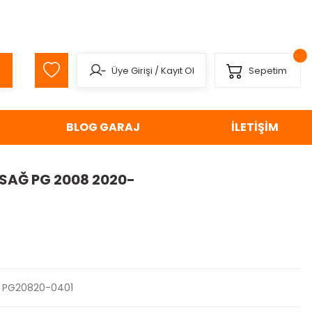
Üye Girişi
/
Kayıt Ol
Sepetim
BLOG GARAJ
İLETİŞİM
 SAĞ PG 2008 2020-
PG20820-0401