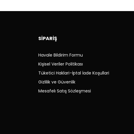
Hakkında Kanun çerçevesinde gerçekleştiriyoruz.
İZ
SİPARİŞ
Havale Bildirim Formu
Kişisel Veriler Politikası
kargo ücreti
tarafınıza
aittir. (önceden bilgilendirme
Tüketici Haklari–İptal İade Koşullari
Gizlilik ve Güvenlik
Mesafelı Satış Sözleşmesi
de vida, montaj veya kullanım izleri oluşmuş parçalar iade
de alınmaz.
i eksik olan ürünler iade alınmaz.