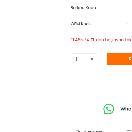
Barkod Kodu
OEM Kodu
*1.485,74 TL den başlayan taks
S
What