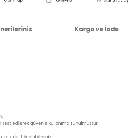
Yorum Yap
Tavsiye Et
Ürünü Paylaş
nerileriniz
Kargo ve İade
n.
n test edilerek güvenle kullanıma sunulmuştur.
knik destek alabilirsiniz.