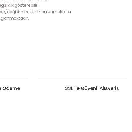
şiklik gösterebilir.
de/değişim hakkınız bulunmaktadır.
ağlanmaktadır.
za iletebilirsiniz.
ile Ödeme
SSL ile Güvenli Alışveriş
r. Böylece ürününüzün her aşamasını kolayca takip