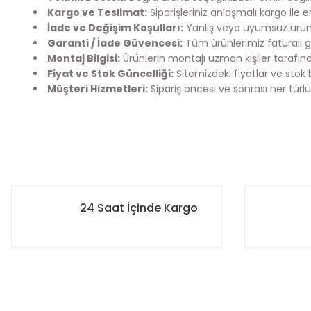
Kargo ve Teslimat:
Siparişleriniz anlaşmalı kargo ile 
İade ve Değişim Koşulları:
Yanlış veya uyumsuz ürün 
Garanti / İade Güvencesi:
Tüm ürünlerimiz faturalı g
Montaj Bilgisi:
Ürünlerin montajı uzman kişiler tarafınd
Fiyat ve Stok Güncelliği:
Sitemizdeki fiyatlar ve stok 
Müşteri Hizmetleri:
Sipariş öncesi ve sonrası her türlü
Bu ürünün fiyat bilgisi, resim, ürün açıklamalarında ve diğer k
Kargo Bilgilendirme
Görüş ve önerileriniz için teşekkür ederiz.
Mefix Auto Parts olarak siparişlerinizi en hızlı şekilde sizlere
- 12:00’ye kadar verilen siparişleriniz aynı gün içerisinde 
Ürün resmi kalitesiz, bozuk veya görüntülenemiyor.
24 Saat İçinde Kargo
- 12:00 sonrası verilen siparişleriniz ise ertesi gün sabah ö
Ürün açıklamasında eksik bilgiler bulunuyor.
- Siparişiniz kargoya verildiğinde, kargo takip numaranız s
edebilirsiniz.
Ürün bilgilerinde hatalar bulunuyor.
Ürün fiyatı diğer sitelerden daha pahalı.
Hedefimiz, satın aldığınız ürünlerin en kısa sürede güvenle
Bu ürüne benzer farklı alternatifler olmalı.