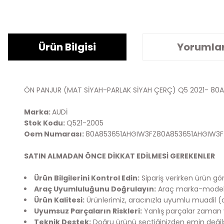
Ürün Bilgisi
Yorumla
ÖN PANJUR (MAT SİYAH-PARLAK SİYAH ÇERÇ) Q5 2021- 8
Marka:
AUDİ
Stok Kodu:
Q521-2005
Oem Numarası:
80A853651AHGIW3FZ80A853651AHGIW3F
SATIN ALMADAN ÖNCE DİKKAT EDİLMESİ GEREKENLER
Ürün Bilgilerini Kontrol Edin:
Sipariş verirken ürün görs
Araç Uyumluluğunu Doğrulayın:
Araç marka-model bi
Ürün Kalitesi:
Ürünlerimiz, aracınızla uyumlu muadil (
Uyumsuz Parçaların Riskleri:
Yanlış parçalar zaman v
Teknik Destek:
Doğru ürünü seçtiğinizden emin değilsen