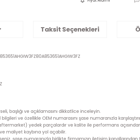
Fiyat Alarmı
r
Taksit Seçenekleri
Ö
0A853651AHGIW3FZ80A853651AHGIW3FZ
Z
eli, başlığı ve açıklamasını dikkatlice inceleyin.
lgileri ve özellikle OEM numarasını şase numaranızla karşılaştırı
aftermarket) yedek parçalardır ve kalite ile performans açısında
e maliyet kaybına yol açabilir.
iz, şase numaranızla birlikte firmamızın iletişim kanallarından te