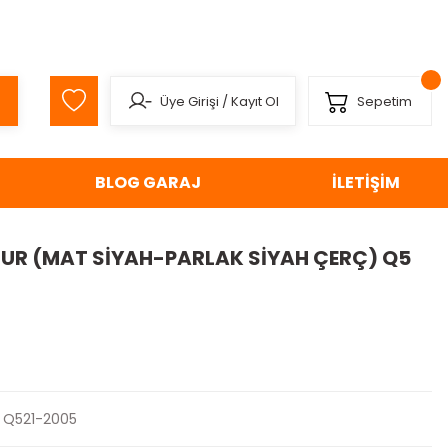
Üye Girişi
/
Kayıt Ol
Sepetim
BLOG GARAJ
İLETİŞİM
UR (MAT SİYAH-PARLAK SİYAH ÇERÇ) Q5
Q521-2005