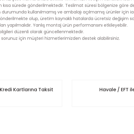
en kısa sürede gönderilmektedir. Teslimat süresi bölgenize göre deği
durumunda kullanılmamış ve ambalajı açılmamış ürünler için ia
önderilmekte olup, üretim kaynaklı hatalarda ücretsiz değişim s
an yapılmalıdır. Yanlış montaj ürün performansını etkileyebilir.
bilgileri düzenli olarak güncellenmektedir.
 sorunuz için müşteri hizmetlerimizden destek alabilirsiniz.
onularda yetersiz gördüğünüz noktaları öneri formunu kullanarak tarafımı
 ulaştırmak için çalışıyoruz.
Bu ürüne ilk yorumu siz yapın!
kargoya teslim edilmektedir.
Kredi Kartlarına Taksit
Havale / EFT 
ncelikli olarak kargoya teslim edilmektedir.
Yorum Yaz
istemimize kayıtlı iletişim bilgilerinize otomatik olarak gönderili
 elinize ulaşmasını sağlamaktır.