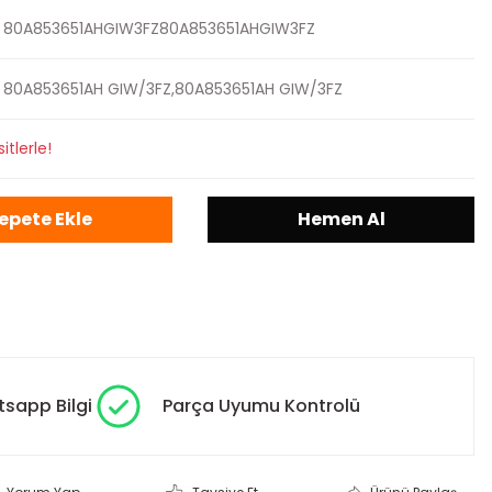
80A853651AHGIW3FZ80A853651AHGIW3FZ
80A853651AH GIW/3FZ,80A853651AH GIW/3FZ
itlerle!
epete Ekle
Hemen Al
sapp Bilgi
Parça Uyumu Kontrolü