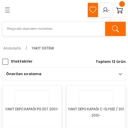
Geri Dön
Geri Dön
MIZ
Z
Anasayfa
YAKIT SİSTEMİ
Stoktakiler
Toplam 12 ürün
pağı
k
s
YAKIT DEPO KAPAĞI PG 307 2001-
YAKIT DEPO KAPAĞI C-ELYSEE / 301
2013-
eli