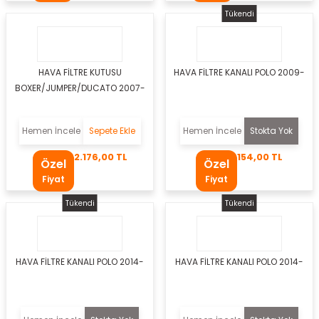
si
Tükendi
esi
esi
HAVA FİLTRE KUTUSU
HAVA FİLTRE KANALI POLO 2009-
BOXER/JUMPER/DUCATO 2007-
sı
Hemen İncele
Sepete Ekle
Hemen İncele
Stokta Yok
2.176,00 TL
154,00 TL
Özel
Özel
t
Fiyat
Fiyat
Tükendi
Tükendi
HAVA FİLTRE KANALI POLO 2014-
HAVA FİLTRE KANALI POLO 2014-
kozu