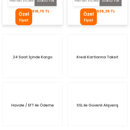
Hemen İncele
Stokta Yok
Hemen İncele
Stokta Yok
r Takozu
518,75 TL
535,25 TL
Özel
Özel
Fiyat
Fiyat
Yay
24 Saat İçinde Kargo
Kredi Kartlarına Taksit
Havale / EFT ile Ödeme
SSL ile Güvenli Alışveriş
tası