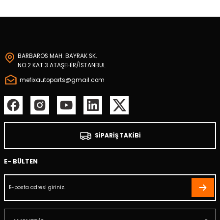
a
ezi
BARBAROS MAH. BAYRAK SK.
NO:2 KAT:3 ATAŞEHİR/İSTANBUL
olik Hortumu
mefixautoparts@gmail.com
li
örü
SİPARİŞ TAKİBİ
eti
E- BÜLTEN
Yağ Filtresi
uzu