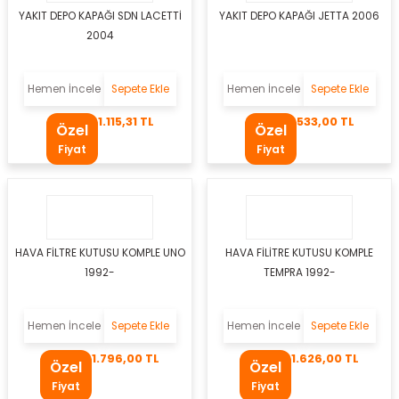
YAKIT DEPO KAPAĞI SDN LACETTİ
YAKIT DEPO KAPAĞI JETTA 2006
er
2004
mbası
Hemen İncele
Sepete Ekle
Hemen İncele
Sepete Ekle
ambası
1.115,31 TL
533,00 TL
Özel
Özel
Fiyat
Fiyat
atma Lambaları
ED Modüller
i
k
HAVA FİLTRE KUTUSU KOMPLE UNO
HAVA FİLİTRE KUTUSU KOMPLE
1992-
TEMPRA 1992-
apağı
Hemen İncele
Sepete Ekle
Hemen İncele
Sepete Ekle
1.796,00 TL
1.626,00 TL
i
Özel
Özel
Fiyat
Fiyat