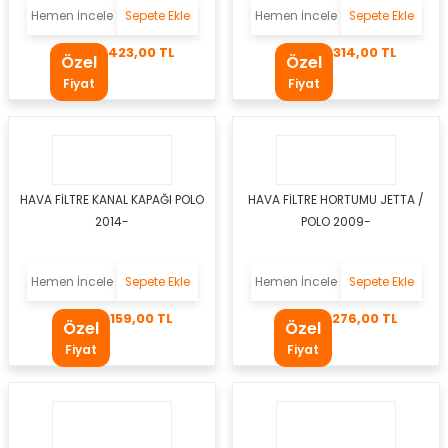
Hemen İncele
Sepete Ekle
Hemen İncele
Sepete Ekle
423,00 TL
314,00 TL
Özel
Özel
Fiyat
Fiyat
gen
HAVA FİLTRE KANAL KAPAĞI POLO
HAVA FİLTRE HORTUMU JETTA /
2014-
POLO 2009-
Hemen İncele
Sepete Ekle
Hemen İncele
Sepete Ekle
kleri
159,00 TL
276,00 TL
Özel
Özel
eo
az
Fiyat
Fiyat
bası