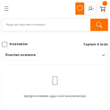
Geri Dön
Geri Dön
MIZ
Z
Stoktakiler
Toplam 0 ürün
pağı
k
s
Seçtiğiniz kriterlere uygun ürün bulunamamıştır.
eli