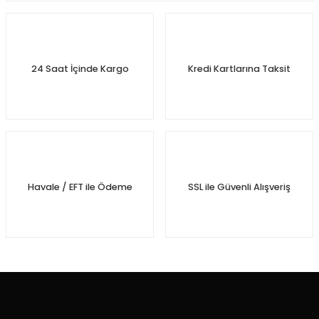
24 Saat İçinde Kargo
Kredi Kartlarına Taksit
gen
Havale / EFT ile Ödeme
SSL ile Güvenli Alışveriş
kleri
eo
az
bası