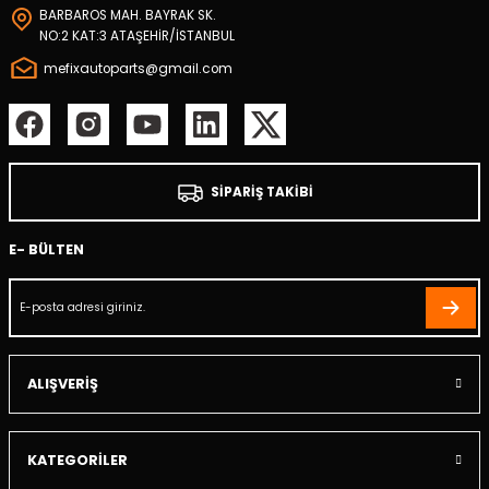
BARBAROS MAH. BAYRAK SK.
er
NO:2 KAT:3 ATAŞEHİR/İSTANBUL
mefixautoparts@gmail.com
mbası
ambası
atma Lambaları
SİPARİŞ TAKİBİ
ED Modüller
E- BÜLTEN
i
k
apağı
ALIŞVERİŞ
i
KATEGORİLER