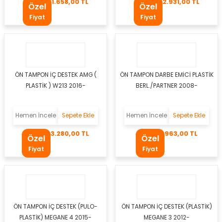
1.658,00 TL
2.931,00 TL
Özel
Özel
r Takozu
Fiyat
Fiyat
Yay
ÖN TAMPON İÇ DESTEK AMG (
ÖN TAMPON DARBE EMİCİ PLASTİK
PLASTİK ) W213 2016-
BERL./PARTNER 2008-
Hemen İncele
Sepete Ekle
Hemen İncele
Sepete Ekle
3.280,00 TL
963,00 TL
Özel
Özel
Fiyat
Fiyat
tası
ÖN TAMPON İÇ DESTEK (PULO-
ÖN TAMPON İÇ DESTEK (PLASTİK)
PLASTİK) MEGANE 4 2015-
MEGANE 3 2012-