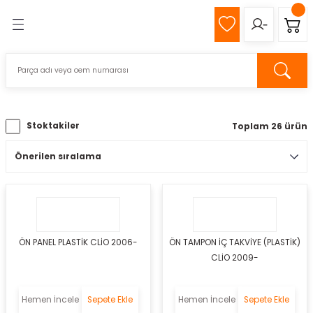
Geri Dön
Geri Dön
MIZ
Z
Stoktakiler
Toplam 26 ürün
pağı
k
ÖN PANEL PLASTİK CLİO 2006-
ÖN TAMPON İÇ TAKVİYE (PLASTİK)
s
CLİO 2009-
eli
Hemen İncele
Sepete Ekle
Hemen İncele
Sepete Ekle