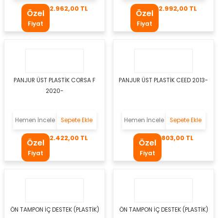
2.962,00 TL
2.992,00 TL
Özel
Özel
Fiyat
Fiyat
PANJUR ÜST PLASTİK CORSA F
PANJUR ÜST PLASTİK CEED 2013-
2020-
gen
Hemen İncele
Sepete Ekle
Hemen İncele
Sepete Ekle
2.422,00 TL
803,00 TL
kleri
Özel
Özel
Fiyat
Fiyat
eo
az
bası
ÖN TAMPON İÇ DESTEK (PLASTİK)
ÖN TAMPON İÇ DESTEK (PLASTİK)