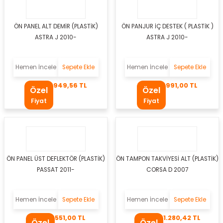
 Takozu
ÖN PANEL ALT DEMİR (PLASTİK)
ÖN PANJUR İÇ DESTEK ( PLASTİK )
yel
ASTRA J 2010-
ASTRA J 2010-
s Körüğü
Hemen İncele
Sepete Ekle
Hemen İncele
Sepete Ekle
li
949,56 TL
991,00 TL
Özel
Özel
Fiyat
Fiyat
r
oru
ÖN PANEL ÜST DEFLEKTÖR (PLASTİK)
ÖN TAMPON TAKVİYESİ ALT (PLASTİK)
PASSAT 2011-
CORSA D 2007
i
Hemen İncele
Sepete Ekle
Hemen İncele
Sepete Ekle
551,00 TL
1.280,42 TL
Özel
Özel
utusu