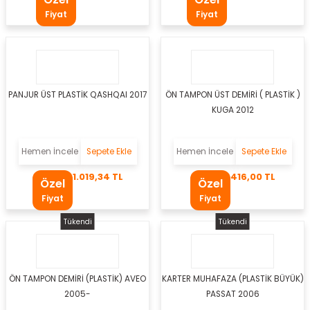
Fiyat
Fiyat
PANJUR ÜST PLASTİK QASHQAI 2017
ÖN TAMPON ÜST DEMİRİ ( PLASTİK )
osu Motoru
KUGA 2012
u
Hemen İncele
Sepete Ekle
Hemen İncele
Sepete Ekle
mpresörü
1.019,34 TL
416,00 TL
Özel
Özel
dyatörü
Fiyat
Fiyat
Tükendi
Tükendi
ör
zistans
ÖN TAMPON DEMİRİ (PLASTİK) AVEO
KARTER MUHAFAZA (PLASTİK BÜYÜK)
on Paneli
2005-
PASSAT 2006