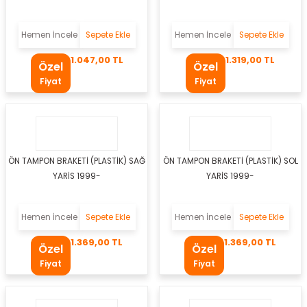
a
Hemen İncele
Sepete Ekle
Hemen İncele
Sepete Ekle
1.047,00 TL
1.319,00 TL
Özel
Özel
ezi
Fiyat
Fiyat
olik Hortumu
li
ÖN TAMPON BRAKETİ (PLASTİK) SAĞ
ÖN TAMPON BRAKETİ (PLASTİK) SOL
örü
YARİS 1999-
YARİS 1999-
eti
Hemen İncele
Sepete Ekle
Hemen İncele
Sepete Ekle
1.369,00 TL
1.369,00 TL
Özel
Özel
Yağ Filtresi
Fiyat
Fiyat
uzu