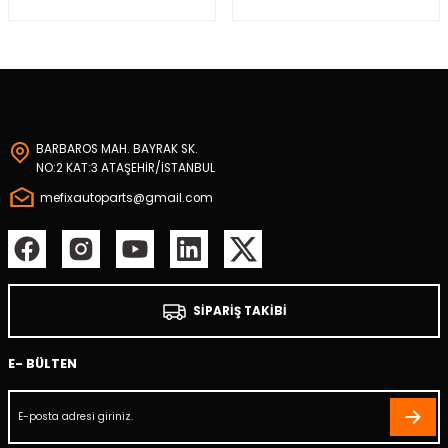
m
BARBAROS MAH. BAYRAK SK.
NO:2 KAT:3 ATAŞEHİR/İSTANBUL
osu
mefixautoparts@gmail.com
oru
olu
SİPARİŞ TAKİBİ
otoru
E- BÜLTEN
stiği
mpası