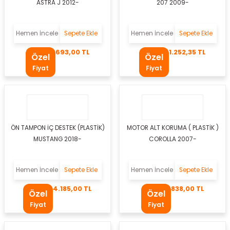
ASTRA J 2012-
207 2009-
er
Hemen İncele
Sepete Ekle
Hemen İncele
Sepete Ekle
mbası
693,00 TL
1.252,35 TL
Özel
Özel
ambası
Fiyat
Fiyat
atma Lambaları
ED Modüller
ÖN TAMPON İÇ DESTEK (PLASTİK)
MOTOR ALT KORUMA ( PLASTİK )
i
k
MUSTANG 2018-
COROLLA 2007-
apağı
Hemen İncele
Sepete Ekle
Hemen İncele
Sepete Ekle
4.185,00 TL
838,00 TL
Özel
Özel
Fiyat
Fiyat
i