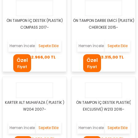
si
esi
ÖN TAMPON İÇ DESTEK (PLASTİK)
ÖN TAMPON DARBE EMİCİ (PLASTİK)
COMPASS 2017-
CHEROKEE 2015-
esi
sı
Hemen İncele
Sepete Ekle
Hemen İncele
Sepete Ekle
2.966,00 TL
3.315,00 TL
Özel
Özel
Fiyat
Fiyat
t
KARTER ALT MUHAFAZA ( PLASTİK )
ÖN TAMPON İÇ DESTEK PLASTİK(
W204 2007-
EXCLUSIVE) W213 2016-
kozu
Hemen İncele
Sepete Ekle
Hemen İncele
Sepete Ekle