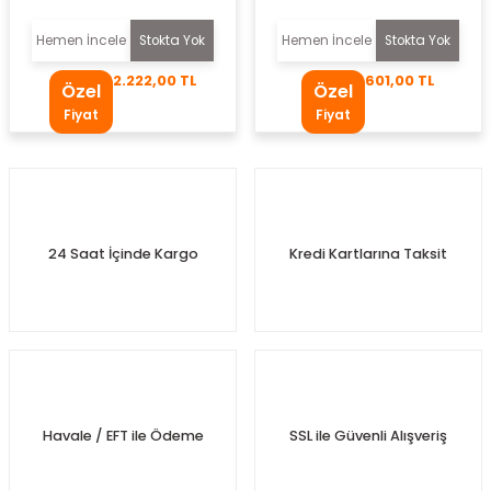
uları
Hemen İncele
Stokta Yok
Hemen İncele
Stokta Yok
Müşürü
2.222,00 TL
601,00 TL
Özel
Özel
Fiyat
Fiyat
l
üğü
24 Saat İçinde Kargo
Kredi Kartlarına Taksit
n
Kemeri
emesi
Havale / EFT ile Ödeme
SSL ile Güvenli Alışveriş
aban