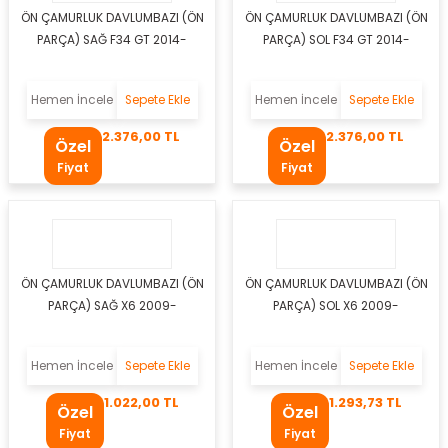
ÖN ÇAMURLUK DAVLUMBAZI (ÖN
ÖN ÇAMURLUK DAVLUMBAZI (ÖN
er
PARÇA) SAĞ F34 GT 2014-
PARÇA) SOL F34 GT 2014-
mbası
Hemen İncele
Sepete Ekle
Hemen İncele
Sepete Ekle
ambası
2.376,00 TL
2.376,00 TL
Özel
Özel
Fiyat
Fiyat
atma Lambaları
ED Modüller
i
k
ÖN ÇAMURLUK DAVLUMBAZI (ÖN
ÖN ÇAMURLUK DAVLUMBAZI (ÖN
PARÇA) SAĞ X6 2009-
PARÇA) SOL X6 2009-
apağı
Hemen İncele
Sepete Ekle
Hemen İncele
Sepete Ekle
1.022,00 TL
1.293,73 TL
i
Özel
Özel
Fiyat
Fiyat