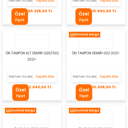
Hemen İncele
Sepete Ekle
Hemen İncele
Sepete Ekle
r Takozu
65.338,00 TL
10.990,00 TL
Özel
Özel
Fiyat
Fiyat
Yay
Ücretsiz Kargo
ÖN TAMPON ALT DEMİRİ G26/G22
ÖN TAMPON DEMİRİ G22 2021-
2021-
Hemen İncele
Sepete Ekle
Hemen İncele
Sepete Ekle
2.945,00 TL
10.308,00 TL
Özel
Özel
Fiyat
Fiyat
Ücretsiz Kargo
Ücretsiz Kargo
tası