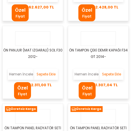
62.627,00 TL
2.428,00 TL
Özel
Özel
Fiyat
Fiyat
osu Motoru
ÖN PANJUR (MAT IZGARALI) SOL F30
ÖN TAMPON ÇEKİ DEMİR KAPAĞI F34
u
2012-
GT 2014-
mpresörü
Hemen İncele
Sepete Ekle
Hemen İncele
Sepete Ekle
dyatörü
2.311,00 TL
1.307,04 TL
Özel
Özel
Fiyat
Fiyat
ör
Ücretsiz Kargo
Ücretsiz Kargo
zistans
on Paneli
ÖN TAMPON PANEL RADYATÖR SETİ
ÖN TAMPON PANEL RADYATÖR SETİ