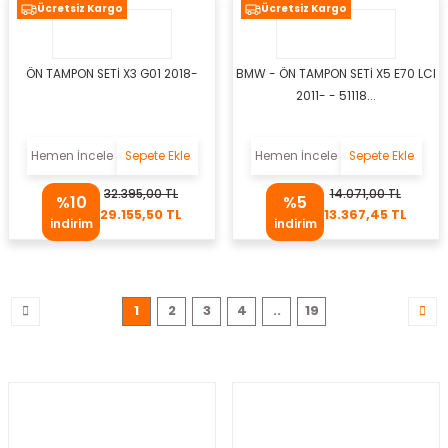
Ücretsiz Kargo
Ücretsiz Kargo
ÖN TAMPON SETİ X3 G01 2018-
BMW - ÖN TAMPON SETİ X5 E70 LCI
m
2011- - 51118...
Hemen İncele
Sepete Ekle
Hemen İncele
Sepete Ekle
osu
32.395,00 TL
14.071,00 TL
%10
%5
29.155,50 TL
13.367,45 TL
indirim
indirim
oru
olu
1
2
3
4
..
19
otoru
stiği
mpası