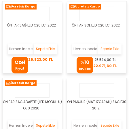
Ücretsiz Kargo
Ücretsiz Kargo
 Takozu
yel
ÖN FAR SAĞ LED G20 LCI 2022-
ÖN FAR SOL LED G20 LCI 2022-
s Körüğü
li
Hemen İncele
Sepete Ekle
Hemen İncele
Sepete Ekle
26.823,00 TL
25.524,00 TL
Özel
%10
22.971,60 TL
Fiyat
indirim
r
Ücretsiz Kargo
oru
ÖN FAR SAĞ ADAPTİF (LED MODÜLLÜ)
ÖN PANJUR (MAT IZGARALI) SAĞ F30
G30 2020-
2012-
i
Hemen İncele
Sepete Ekle
Hemen İncele
Sepete Ekle
utusu