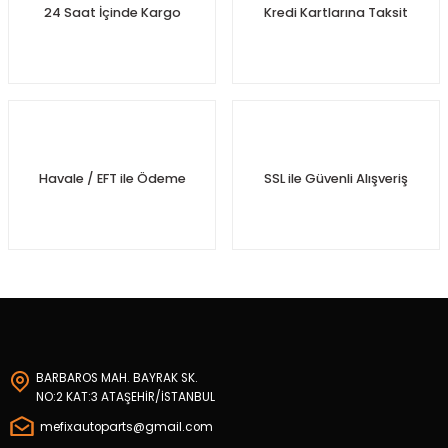
24 Saat İçinde Kargo
Kredi Kartlarına Taksit
posu
rtumu
mandırası
nifoldu
Havale / EFT ile Ödeme
SSL ile Güvenli Alışveriş
Konvertör
turucu
turucu
rusu
BARBAROS MAH. BAYRAK SK.
NO:2 KAT:3 ATAŞEHİR/İSTANBUL
mefixautoparts@gmail.com