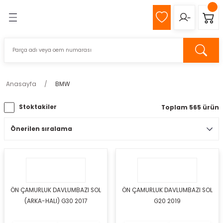
Geri Dön
Geri Dön
MIZ
Z
Anasayfa
BMW
Stoktakiler
Toplam 565 ürün
pağı
k
s
ÖN ÇAMURLUK DAVLUMBAZI SOL
ÖN ÇAMURLUK DAVLUMBAZI SOL
(ARKA-HALI) G30 2017
G20 2019
eli