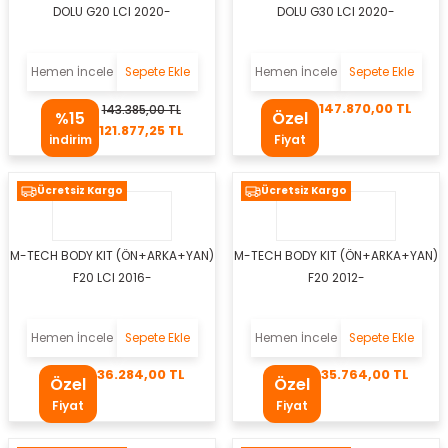
DOLU G20 LCI 2020-
DOLU G30 LCI 2020-
uları
Müşürü
Hemen İncele
Sepete Ekle
Hemen İncele
Sepete Ekle
147.870,00 TL
143.385,00 TL
%15
Özel
121.877,25 TL
indirim
Fiyat
l
Ücretsiz Kargo
Ücretsiz Kargo
üğü
n
M-TECH BODY KIT (ÖN+ARKA+YAN)
M-TECH BODY KIT (ÖN+ARKA+YAN)
F20 LCI 2016-
F20 2012-
Hemen İncele
Sepete Ekle
Hemen İncele
Sepete Ekle
Kemeri
36.284,00 TL
35.764,00 TL
Özel
Özel
emesi
Fiyat
Fiyat
aban