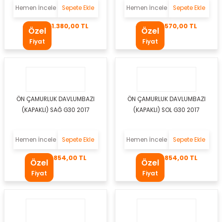
Hemen İncele
Sepete Ekle
Hemen İncele
Sepete Ekle
1.380,00 TL
570,00 TL
Özel
Özel
Fiyat
Fiyat
gen
ÖN ÇAMURLUK DAVLUMBAZI
ÖN ÇAMURLUK DAVLUMBAZI
(KAPAKLI) SAĞ G30 2017
(KAPAKLI) SOL G30 2017
Hemen İncele
Sepete Ekle
Hemen İncele
Sepete Ekle
kleri
854,00 TL
854,00 TL
Özel
Özel
eo
az
Fiyat
Fiyat
bası