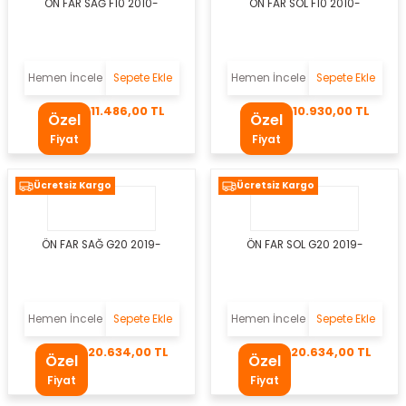
ÖN FAR SAĞ F10 2010-
ÖN FAR SOL F10 2010-
a
Hemen İncele
Sepete Ekle
Hemen İncele
Sepete Ekle
ezi
11.486,00 TL
10.930,00 TL
Özel
Özel
olik Hortumu
Fiyat
Fiyat
li
Ücretsiz Kargo
Ücretsiz Kargo
örü
ÖN FAR SAĞ G20 2019-
ÖN FAR SOL G20 2019-
eti
Hemen İncele
Sepete Ekle
Hemen İncele
Sepete Ekle
Yağ Filtresi
20.634,00 TL
20.634,00 TL
Özel
Özel
Fiyat
Fiyat
uzu