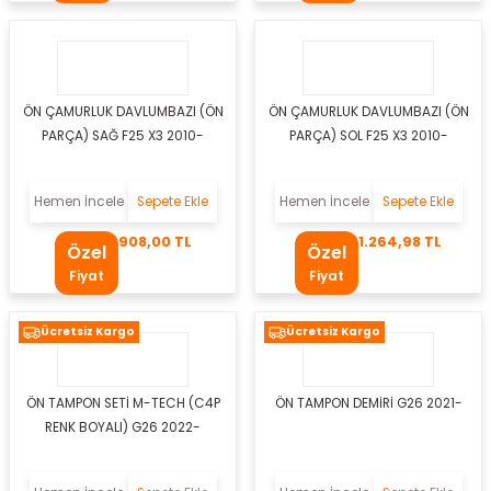
si
esi
esi
ÖN ÇAMURLUK DAVLUMBAZI (ÖN
ÖN ÇAMURLUK DAVLUMBAZI (ÖN
PARÇA) SAĞ F25 X3 2010-
PARÇA) SOL F25 X3 2010-
sı
Hemen İncele
Sepete Ekle
Hemen İncele
Sepete Ekle
908,00 TL
1.264,98 TL
Özel
Özel
t
Fiyat
Fiyat
Ücretsiz Kargo
Ücretsiz Kargo
ÖN TAMPON SETİ M-TECH (C4P
ÖN TAMPON DEMİRİ G26 2021-
kozu
RENK BOYALI) G26 2022-