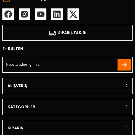
er
mbası
SİPARİŞ TAKİBİ
ambası
E- BÜLTEN
atma Lambaları
ED Modüller
i
k
ALIŞVERİŞ
apağı
KATEGORİLER
i
SİPARİŞ