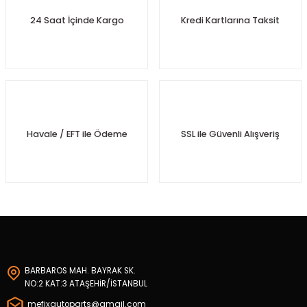
24 Saat İçinde Kargo
Kredi Kartlarına Taksit
Havale / EFT ile Ödeme
SSL ile Güvenli Alışveriş
gen
kleri
eo
az
BARBAROS MAH. BAYRAK SK.
NO:2 KAT:3 ATAŞEHİR/İSTANBUL
bası
mefixautoparts@gmail.com