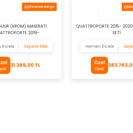
Ücretsiz Kargo
Üc
NJUR (KROM) MASERATİ
QUATTROPORTE 2015- 202
ATTROPORTE 2019-
SETİ
İncele
Sepete Ekle
Hemen İncele
Sepe
zel
Özel
31.399,00 TL
383.763,0
iyat
Fiyat