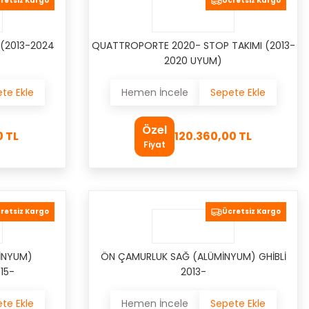
retsiz Kargo
Ücretsiz Kargo
 (2013-2024
QUATTROPORTE 2020- STOP TAKIMI (2013-
2020 UYUM)
te Ekle
Hemen İncele
Sepete Ekle
Özel
0 TL
120.360,00 TL
Fiyat
retsiz Kargo
Ücretsiz Kargo
İNYUM)
ÖN ÇAMURLUK SAĞ (ALÜMİNYUM) GHİBLİ
15-
2013-
te Ekle
Hemen İncele
Sepete Ekle