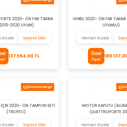
Ücretsiz Kargo
Üc
RTE 2020- ÖN FAR TAKIMI
GHIBLI 2020- ÖN FAR TAKIMI
2013-2020 UYUM)
UYUMLU)
İncele
Sepete Ekle
Hemen İncele
Sepe
zel
Özel
137.554,00 TL
189.137,0
yat
Fiyat
Ücretsiz Kargo
Üc
- İÇİN 2020- ÖN TAMPON SETİ
MOTOR KAPUTU (ALÜM
(TROFEO)
QUATTROPORTE 20
İncele
Sepete Ekle
Hemen İncele
Sepe