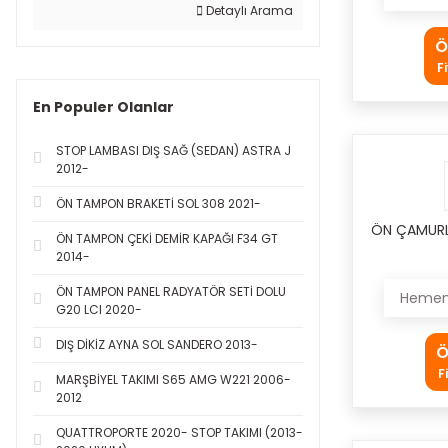
Detaylı Arama
Ö
F
En Populer Olanlar
STOP LAMBASI DIŞ SAĞ (SEDAN) ASTRA J
2012-
ÖN TAMPON BRAKETİ SOL 308 2021-
ÖN ÇAMURL
ÖN TAMPON ÇEKİ DEMİR KAPAĞI F34 GT
2014-
ÖN TAMPON PANEL RADYATÖR SETİ DOLU
Hemen 
G20 LCI 2020-
DIŞ DİKİZ AYNA SOL SANDERO 2013-
Ö
F
MARŞBİYEL TAKIMI S65 AMG W221 2006-
2012
QUATTROPORTE 2020- STOP TAKIMI (2013-