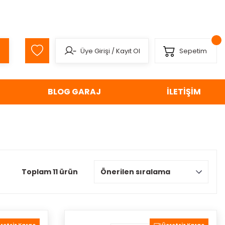
Üye Girişi
/
Kayıt Ol
Sepetim
BLOG GARAJ
İLETİŞİM
Toplam 11 ürün