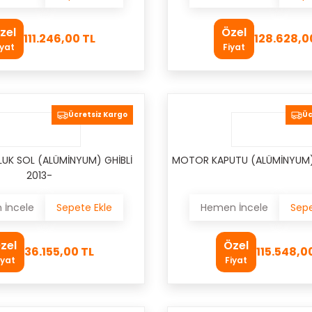
zel
Özel
111.246,00 TL
128.628,0
iyat
Fiyat
Ücretsiz Kargo
Üc
UK SOL (ALÜMİNYUM) GHİBLİ
MOTOR KAPUTU (ALÜMİNYUM) 
2013-
İncele
Sepete Ekle
Hemen İncele
Sepe
zel
Özel
36.155,00 TL
115.548,0
iyat
Fiyat