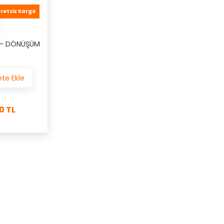
retsiz Kargo
0- DÖNÜŞÜM
te Ekle
0 TL