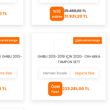
35.468,00 TL
%10
0 TL
31.921,20 TL
indirim
retsiz Kargo
Ücretsiz Kargo
GHİBLİ 2013-
GHİBLİ 2013-2019 İÇİN 2020- ÖN+ARKA
TAMPON SETİ
te Ekle
Hemen İncele
Sepete Ekle
Özel
0 TL
223.281,00 TL
Fiyat